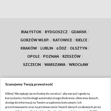
BIAŁYSTOK
/
BYDGOSZCZ
/
GDAŃSK
/
GORZÓW WLKP.
/
KATOWICE
/
KIELCE
/
KRAKÓW
/
LUBLIN
/
ŁÓDŹ
/
OLSZTYN
/
OPOLE
/
POZNAŃ
/
RZESZÓW
/
SZCZECIN
/
WARSZAWA
/
WROCŁAW
Szanujemy Twoją prywatność
Dołącz do nas:
Kliknij "Akceptuję i przechodzę do serwisu", aby wyrazić zgody na
korzystanie z technologii automatycznego śledzenia i zbierania danych,
TVP
dostęp do informacji na Twoim urządzeniu końcowym i ich
Abonament TVP
przechowywanie oraz na przetwarzanie Twoich danych osobowych przez
Regulamin TVP