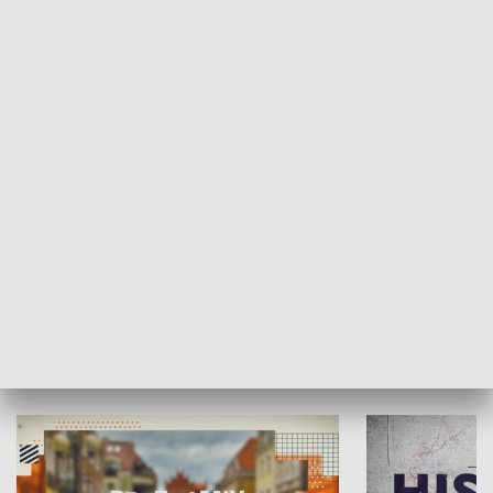
SPOŁECZEŃSTWO
Moje miejsce
Winda region
HISTORIA