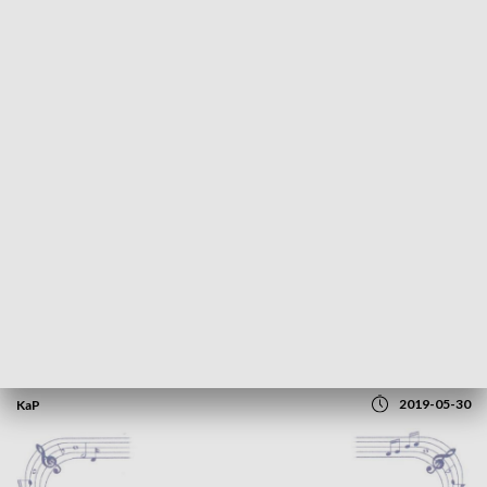
POWRÓT DO
OLSZTYN
TVP REGIONY
VIII Festyn Rodzinny "Magiczny Park
Jakubowo"
2019-05-30
KaP