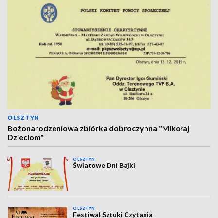
OLSZTYN
Bożonarodzeniowa zbiórka dobroczynna "Mikołaj
Dzieciom"
OLSZTYN
Światowe Dni Bajki
OLSZTYN
Festiwal Sztuki Czytania