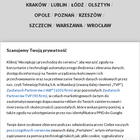
KRAKÓW
/
LUBLIN
/
ŁÓDŹ
/
OLSZTYN
/
OPOLE
/
POZNAŃ
/
RZESZÓW
/
SZCZECIN
/
WARSZAWA
/
WROCŁAW
Szanujemy Twoją prywatność
Dołącz do nas:
Kliknij "Akceptuję i przechodzę do serwisu", aby wyrazić zgody na
korzystanie z technologii automatycznego śledzenia i zbierania danych,
TVP
dostęp do informacji na Twoim urządzeniu końcowym i ich
Abonament TVP
przechowywanie oraz na przetwarzanie Twoich danych osobowych przez
Regulamin TVP
nas, czyli Telewizję Polską S.A. w likwidacji (zwaną dalej również „TVP”),
Emisja w TVP
Polityka prywatności
Zaufanych Partnerów z IAB* (1201 firm)
oraz pozostałych
Zaufanych
Partnerów TVP (93 firm)
, w celach marketingowych (w tym do
Centrum informacji TVP
Moje zgody
zautomatyzowanego dopasowania reklam do Twoich zainteresowań i
mierzenia ich skuteczności) i pozostałych, które wskazujemy poniżej, a
Naziemna Telewizja Cyfrowa
Pomoc
także zgody na udostępnianie przez nas identyfikatora PPID do Google.
Sklep TVP
Biuro reklamy
Twoje dane osobowe zbierane podczas odwiedzania przez Ciebie naszych
Rada Programowa
Kontakt
poszczególnych serwisów
zwanych dalej „Portalem”, w tym informacje
zapisywane za pomocą technologii takich jak: pliki cookie, sygnalizatory
System NOS