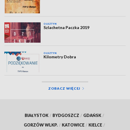
OLSZTYN
Szlachetna Paczka 2019
OLSZTYN
Kilometry Dobra
ZOBACZ WIĘCEJ
BIAŁYSTOK
/
BYDGOSZCZ
/
GDAŃSK
/
GORZÓW WLKP.
/
KATOWICE
/
KIELCE
/