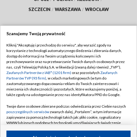
SZCZECIN
/
WARSZAWA
/
WROCŁAW
Szanujemy Twoją prywatność
Dołącz do nas:
Kliknij "Akceptuję i przechodzę do serwisu", aby wyrazić zgody na
korzystanie z technologii automatycznego śledzenia i zbierania danych,
TVP
dostęp do informacji na Twoim urządzeniu końcowym i ich
Abonament TVP
przechowywanie oraz na przetwarzanie Twoich danych osobowych przez
Regulamin TVP
nas, czyli Telewizję Polską S.A. w likwidacji (zwaną dalej również „TVP”),
Emisja w TVP
Polityka prywatności
Zaufanych Partnerów z IAB* (1201 firm)
oraz pozostałych
Zaufanych
Partnerów TVP (93 firm)
, w celach marketingowych (w tym do
Centrum informacji TVP
Moje zgody
zautomatyzowanego dopasowania reklam do Twoich zainteresowań i
mierzenia ich skuteczności) i pozostałych, które wskazujemy poniżej, a
Naziemna Telewizja Cyfrowa
Pomoc
także zgody na udostępnianie przez nas identyfikatora PPID do Google.
Sklep TVP
Biuro reklamy
Twoje dane osobowe zbierane podczas odwiedzania przez Ciebie naszych
Rada Programowa
Kontakt
poszczególnych serwisów
zwanych dalej „Portalem”, w tym informacje
zapisywane za pomocą technologii takich jak: pliki cookie, sygnalizatory
System NOS
WWW lub innych podobnych technologii umożliwiających świadczenie
dopasowanych i bezpiecznych usług, personalizację treści oraz reklam,
Informacje o nadawcy
Kanały
udostępnianie funkcji mediów społecznościowych oraz analizowanie