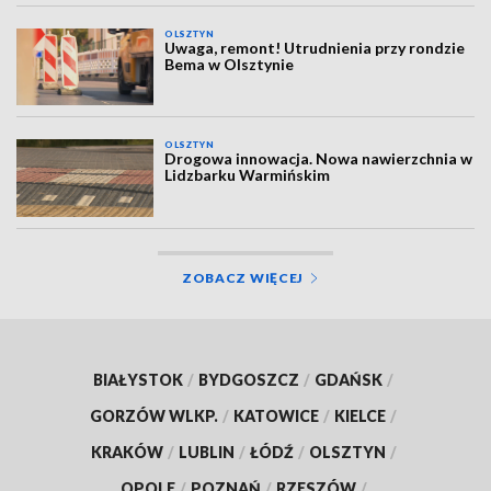
OLSZTYN
Uwaga, remont! Utrudnienia przy rondzie
Bema w Olsztynie
OLSZTYN
Drogowa innowacja. Nowa nawierzchnia w
Lidzbarku Warmińskim
ZOBACZ WIĘCEJ
BIAŁYSTOK
/
BYDGOSZCZ
/
GDAŃSK
/
GORZÓW WLKP.
/
KATOWICE
/
KIELCE
/
KRAKÓW
/
LUBLIN
/
ŁÓDŹ
/
OLSZTYN
/
OPOLE
/
POZNAŃ
/
RZESZÓW
/