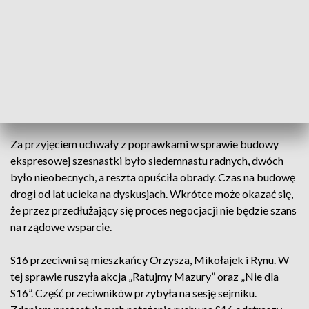
poprawki. Między innymi usuwając z tytułu inwestora, czyli
Generalną Dyrekcję Dróg Krajowych i Autostrad.
Zdaniem opozycyjnych radnych, do projektu wkradła się
polityka, a inwestycja powinna być ponadpartyjna. Dlatego w
głosowaniu nad uchwałą nie wzięli udziału i wyszli z sali
obrad.
Za przyjęciem uchwały z poprawkami w sprawie budowy
ekspresowej szesnastki było siedemnastu radnych, dwóch
było nieobecnych, a reszta opuściła obrady. Czas na budowę
drogi od lat ucieka na dyskusjach. Wkrótce może okazać się,
że przez przedłużający się proces negocjacji nie będzie szans
na rządowe wsparcie.
S16 przeciwni są mieszkańcy Orzysza, Mikołajek i Rynu. W
tej sprawie ruszyła akcja „Ratujmy Mazury” oraz „Nie dla
S16”. Część przeciwników przybyła na sesję sejmiku.