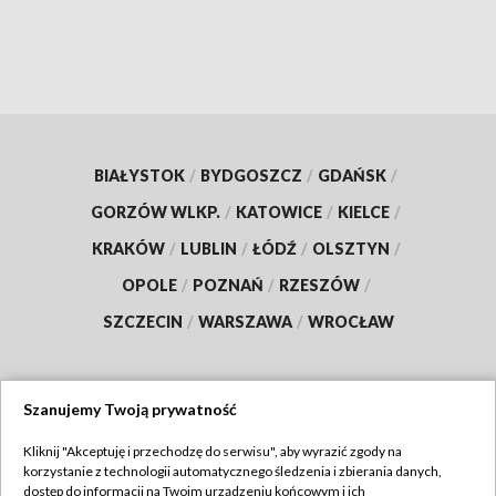
BIAŁYSTOK
/
BYDGOSZCZ
/
GDAŃSK
/
GORZÓW WLKP.
/
KATOWICE
/
KIELCE
/
KRAKÓW
/
LUBLIN
/
ŁÓDŹ
/
OLSZTYN
/
OPOLE
/
POZNAŃ
/
RZESZÓW
/
SZCZECIN
/
WARSZAWA
/
WROCŁAW
Szanujemy Twoją prywatność
Dołącz do nas:
Kliknij "Akceptuję i przechodzę do serwisu", aby wyrazić zgody na
korzystanie z technologii automatycznego śledzenia i zbierania danych,
TVP
dostęp do informacji na Twoim urządzeniu końcowym i ich