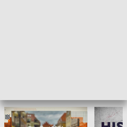
SPOŁECZEŃSTWO
Moje miejsce
Winda region
HISTORIA