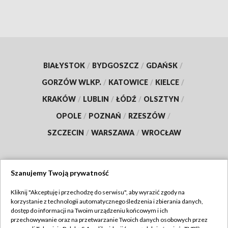
BIAŁYSTOK
/
BYDGOSZCZ
/
GDAŃSK
/
GORZÓW WLKP.
/
KATOWICE
/
KIELCE
/
KRAKÓW
/
LUBLIN
/
ŁÓDŹ
/
OLSZTYN
/
OPOLE
/
POZNAŃ
/
RZESZÓW
/
SZCZECIN
/
WARSZAWA
/
WROCŁAW
Szanujemy Twoją prywatność
Dołącz do nas:
Kliknij "Akceptuję i przechodzę do serwisu", aby wyrazić zgody na
korzystanie z technologii automatycznego śledzenia i zbierania danych,
TVP
dostęp do informacji na Twoim urządzeniu końcowym i ich
Abonament TVP
przechowywanie oraz na przetwarzanie Twoich danych osobowych przez
Regulamin TVP