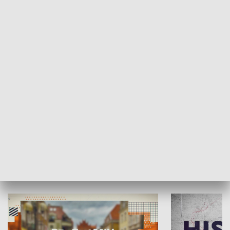
SPOŁECZEŃSTWO
Moje miejsce
Winda region
HISTORIA