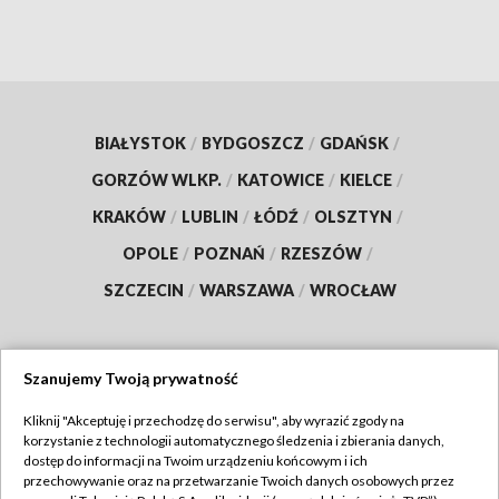
BIAŁYSTOK
/
BYDGOSZCZ
/
GDAŃSK
/
GORZÓW WLKP.
/
KATOWICE
/
KIELCE
/
KRAKÓW
/
LUBLIN
/
ŁÓDŹ
/
OLSZTYN
/
OPOLE
/
POZNAŃ
/
RZESZÓW
/
SZCZECIN
/
WARSZAWA
/
WROCŁAW
Szanujemy Twoją prywatność
Dołącz do nas:
Kliknij "Akceptuję i przechodzę do serwisu", aby wyrazić zgody na
korzystanie z technologii automatycznego śledzenia i zbierania danych,
TVP
dostęp do informacji na Twoim urządzeniu końcowym i ich
Abonament TVP
przechowywanie oraz na przetwarzanie Twoich danych osobowych przez
Regulamin TVP