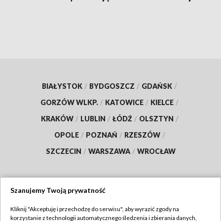
BIAŁYSTOK
/
BYDGOSZCZ
/
GDAŃSK
/
GORZÓW WLKP.
/
KATOWICE
/
KIELCE
/
KRAKÓW
/
LUBLIN
/
ŁÓDŹ
/
OLSZTYN
/
OPOLE
/
POZNAŃ
/
RZESZÓW
/
SZCZECIN
/
WARSZAWA
/
WROCŁAW
Szanujemy Twoją prywatność
Dołącz do nas:
Kliknij "Akceptuję i przechodzę do serwisu", aby wyrazić zgody na
korzystanie z technologii automatycznego śledzenia i zbierania danych,
TVP