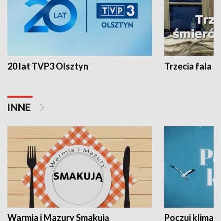
20 lat TVP3 Olsztyn
Trzecia fala -
INNE
Warmia i Mazury Smakują
Poczuj klimat