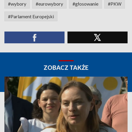
#wybory
#eurowybory
#głosowanie
#PKW
#Parlament Europejski
ZOBACZ TAKŻE