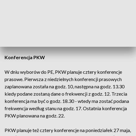
wtorek. PKW nie wyklucza też, że wyniki zostaną podane w
dopiero środę. Kozielewicz zwracał uwagę, że w wielu
krajach wyniki wyborów do Parlamentu Europejskiego
ogłaszane są dopiero po kilkunastu dniach, np. w 2014 roku
Hiszpanie ogłosili wyniki dopiero 11 czerwca 2014 roku,
czyli po 17 dniach od wyborów.
Konferencja PKW
W dniu wyborów do PE, PKW planuje cztery konferencje
prasowe. Pierwsza z niedzielnych konferencji prasowych
zaplanowana została na godz. 10, następna na godz. 13.30
kiedy podane zostaną dane o frekwencji z godz. 12. Trzecia
konferencja ma być o godz. 18.30 - wtedy ma zostać podana
frekwencja według stanu na godz. 17. Ostatnia konferencja
PKW planowana na godz. 22.
PKW planuje też cztery konferencje na poniedziałek 27 maja,