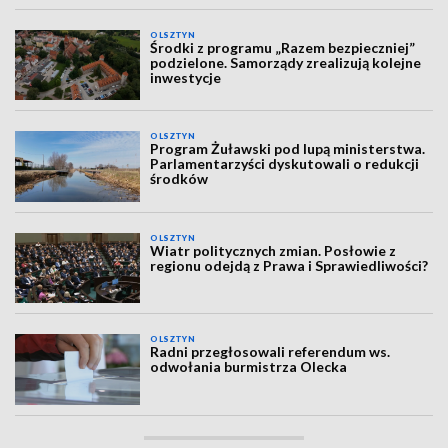
OLSZTYN
Środki z programu „Razem bezpieczniej”
podzielone. Samorządy zrealizują kolejne
inwestycje
OLSZTYN
Program Żuławski pod lupą ministerstwa.
Parlamentarzyści dyskutowali o redukcji
środków
OLSZTYN
Wiatr politycznych zmian. Posłowie z
regionu odejdą z Prawa i Sprawiedliwości?
OLSZTYN
Radni przegłosowali referendum ws.
odwołania burmistrza Olecka