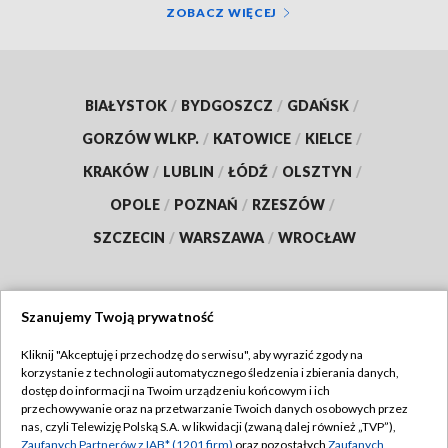
ZOBACZ WIĘCEJ
BIAŁYSTOK
/
BYDGOSZCZ
/
GDAŃSK
/
GORZÓW WLKP.
/
KATOWICE
/
KIELCE
/
KRAKÓW
/
LUBLIN
/
ŁÓDŹ
/
OLSZTYN
/
OPOLE
/
POZNAŃ
/
RZESZÓW
/
SZCZECIN
/
WARSZAWA
/
WROCŁAW
Szanujemy Twoją prywatność
Dołącz do nas:
Kliknij "Akceptuję i przechodzę do serwisu", aby wyrazić zgody na
korzystanie z technologii automatycznego śledzenia i zbierania danych,
TVP
dostęp do informacji na Twoim urządzeniu końcowym i ich
Abonament TVP
przechowywanie oraz na przetwarzanie Twoich danych osobowych przez
Regulamin TVP
nas, czyli Telewizję Polską S.A. w likwidacji (zwaną dalej również „TVP”),
Emisja w TVP
Polityka prywatności
Zaufanych Partnerów z IAB* (1201 firm)
oraz pozostałych
Zaufanych