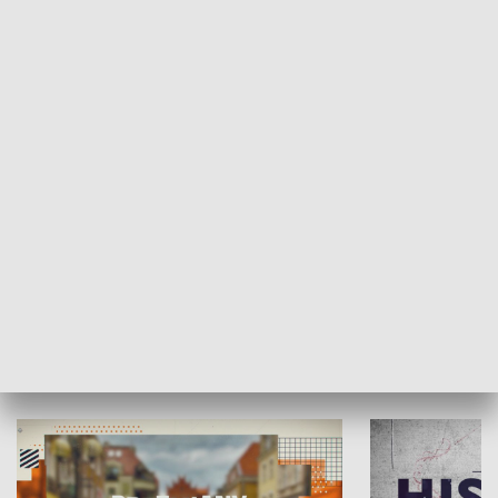
SPOŁECZEŃSTWO
Moje miejsce
Winda region
HISTORIA