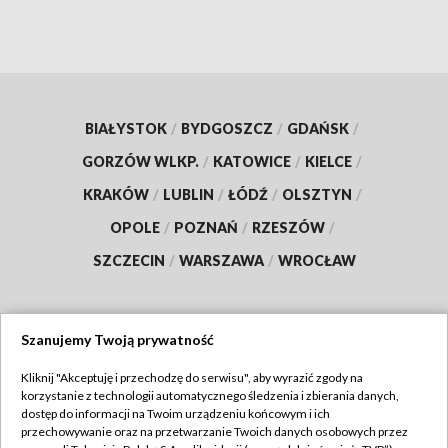
BIAŁYSTOK
/
BYDGOSZCZ
/
GDAŃSK
/
GORZÓW WLKP.
/
KATOWICE
/
KIELCE
/
KRAKÓW
/
LUBLIN
/
ŁÓDŹ
/
OLSZTYN
/
OPOLE
/
POZNAŃ
/
RZESZÓW
/
SZCZECIN
/
WARSZAWA
/
WROCŁAW
Szanujemy Twoją prywatność
Dołącz do nas:
Kliknij "Akceptuję i przechodzę do serwisu", aby wyrazić zgody na
korzystanie z technologii automatycznego śledzenia i zbierania danych,
TVP
dostęp do informacji na Twoim urządzeniu końcowym i ich
Abonament TVP
przechowywanie oraz na przetwarzanie Twoich danych osobowych przez
Regulamin TVP