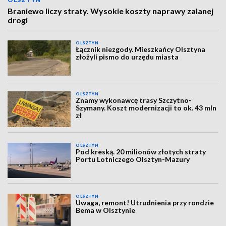
Braniewo liczy straty. Wysokie koszty naprawy zalanej
drogi
OLSZTYN
Łącznik niezgody. Mieszkańcy Olsztyna
złożyli pismo do urzędu miasta
OLSZTYN
Znamy wykonawcę trasy Szczytno-
Szymany. Koszt modernizacji to ok. 43 mln
zł
OLSZTYN
Pod kreską. 20 milionów złotych straty
Portu Lotniczego Olsztyn-Mazury
OLSZTYN
Uwaga, remont! Utrudnienia przy rondzie
Bema w Olsztynie