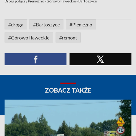
Droga połączy Pieniężno - Górowo Iławeckie - Bartoszyce
#droga
#Bartoszyce
#Pieniężno
#Górowo Iławeckie
#remont
ZOBACZ TAKŻE