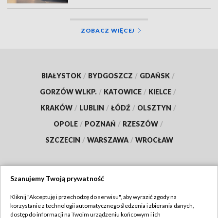
ZOBACZ WIĘCEJ
BIAŁYSTOK
/
BYDGOSZCZ
/
GDAŃSK
/
GORZÓW WLKP.
/
KATOWICE
/
KIELCE
/
KRAKÓW
/
LUBLIN
/
ŁÓDŹ
/
OLSZTYN
/
OPOLE
/
POZNAŃ
/
RZESZÓW
/
SZCZECIN
/
WARSZAWA
/
WROCŁAW
Szanujemy Twoją prywatność
Dołącz do nas:
Kliknij "Akceptuję i przechodzę do serwisu", aby wyrazić zgody na
korzystanie z technologii automatycznego śledzenia i zbierania danych,
TVP
dostęp do informacji na Twoim urządzeniu końcowym i ich