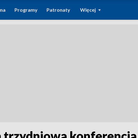
ma
Programy
Patronaty
Więcej
m trzydniowa konferencj