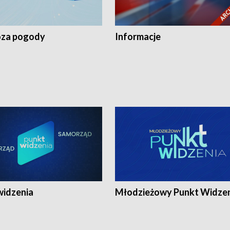
za pogody
Informacje
widzenia
Młodzieżowy Punkt Widze