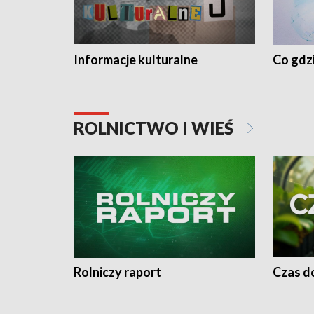
Informacje kulturalne
Co gdzi
ROLNICTWO I WIEŚ
Rolniczy raport
Czas do