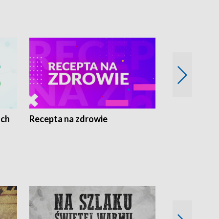
ach
Recepta na zdrowie
Wybieram z