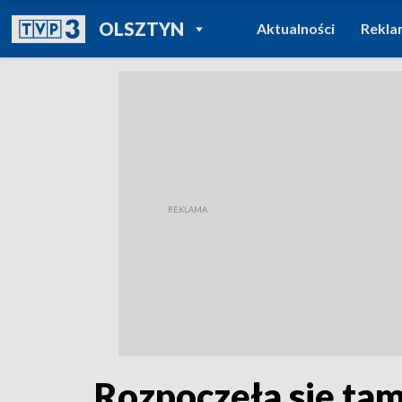
POWRÓT DO
OLSZTYN
Aktualności
Rekla
TVP REGIONY
Rozpoczęła się ta