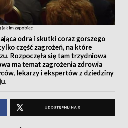
 jak im zapobiec
jąca odra i skutki coraz gorszego
ylko część zagrożeń, na które
szu. Rozpoczęła się tam trzydniowa
owa ma temat zagrożenia zdrowia
ów, lekarzy i ekspertów z dziedziny
ju.
UDOSTĘPNIJ NA X