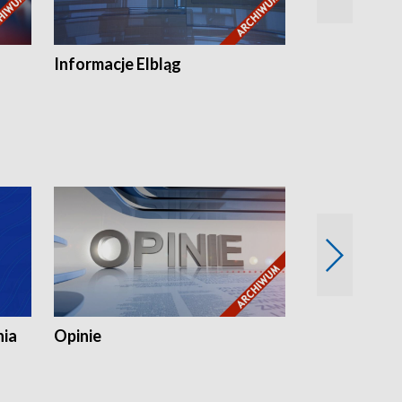
Informacje Elbląg
Wstaje nowy
nia
Opinie
Opinie Elblą