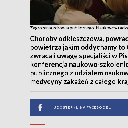
Zagrożenia zdrowia publicznego. Naukowcy radzą
Choroby odkleszczowa, powraca
powietrza jakim oddychamy to t
zwracali uwagę specjaliści w Pi
konferencja naukowo-szkoleni
publicznego z udziałem naukowc
medycyny zakażeń z całego kra
UDOSTĘPNIJ NA FACEBOOKU