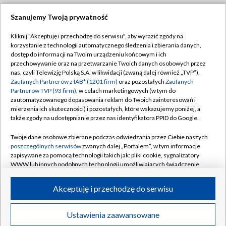
Szanujemy Twoją prywatność
Dołącz do nas:
Kliknij "Akceptuję i przechodzę do serwisu", aby wyrazić zgody na
korzystanie z technologii automatycznego śledzenia i zbierania danych,
TVP
dostęp do informacji na Twoim urządzeniu końcowym i ich
Abonament TVP
przechowywanie oraz na przetwarzanie Twoich danych osobowych przez
Regulamin TVP
nas, czyli Telewizję Polską S.A. w likwidacji (zwaną dalej również „TVP”),
Emisja w TVP
Polityka prywatności
Zaufanych Partnerów z IAB* (1201 firm)
oraz pozostałych
Zaufanych
Partnerów TVP (93 firm)
, w celach marketingowych (w tym do
Centrum informacji TVP
Moje zgody
zautomatyzowanego dopasowania reklam do Twoich zainteresowań i
mierzenia ich skuteczności) i pozostałych, które wskazujemy poniżej, a
Naziemna Telewizja Cyfrowa
Pomoc
także zgody na udostępnianie przez nas identyfikatora PPID do Google.
Sklep TVP
Biuro reklamy
Twoje dane osobowe zbierane podczas odwiedzania przez Ciebie naszych
Rada Programowa
Kontakt
poszczególnych serwisów
zwanych dalej „Portalem”, w tym informacje
zapisywane za pomocą technologii takich jak: pliki cookie, sygnalizatory
System NOS
WWW lub innych podobnych technologii umożliwiających świadczenie
dopasowanych i bezpiecznych usług, personalizację treści oraz reklam,
Informacje o nadawcy
Kanały
udostępnianie funkcji mediów społecznościowych oraz analizowanie
Akceptuję i przechodzę do serwisu
ruchu w Internecie.
Program dla prasy
©2026 Telewizja Polska S.A. w likwidacji
Biuro Reklamy
Twoje dane osobowe zbierane podczas odwiedzania przez Ciebie
Ustawienia zaawansowane
poszczególnych serwisów
na Portalu, takie jak adresy IP, identyfikatory
Ogłoszenie przetargowe