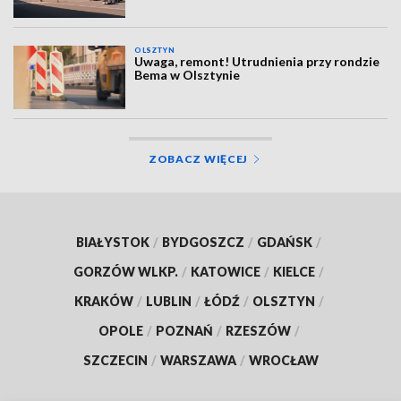
OLSZTYN
Uwaga, remont! Utrudnienia przy rondzie
Bema w Olsztynie
ZOBACZ WIĘCEJ
BIAŁYSTOK
/
BYDGOSZCZ
/
GDAŃSK
/
GORZÓW WLKP.
/
KATOWICE
/
KIELCE
/
KRAKÓW
/
LUBLIN
/
ŁÓDŹ
/
OLSZTYN
/
OPOLE
/
POZNAŃ
/
RZESZÓW
/
SZCZECIN
/
WARSZAWA
/
WROCŁAW