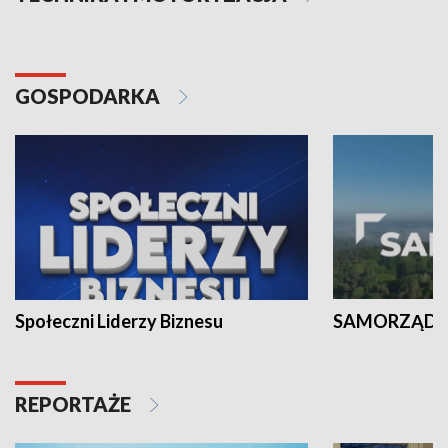
GOSPODARKA
Społeczni Liderzy Biznesu
SAMORZĄD N
REPORTAŻE