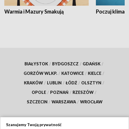
Warmia i Mazury Smakują
Poczuj klimat
BIAŁYSTOK
/
BYDGOSZCZ
/
GDAŃSK
/
GORZÓW WLKP.
/
KATOWICE
/
KIELCE
/
KRAKÓW
/
LUBLIN
/
ŁÓDŹ
/
OLSZTYN
/
OPOLE
/
POZNAŃ
/
RZESZÓW
/
SZCZECIN
/
WARSZAWA
/
WROCŁAW
Szanujemy Twoją prywatność