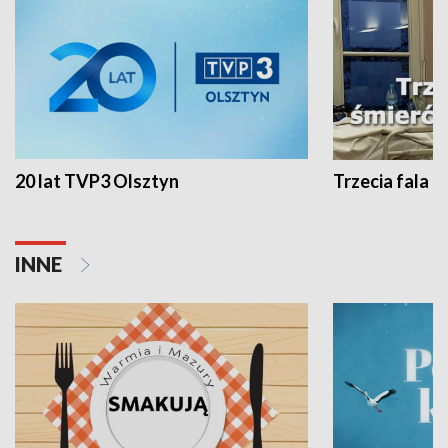
20 lat TVP3 Olsztyn
Trzecia fala -
INNE