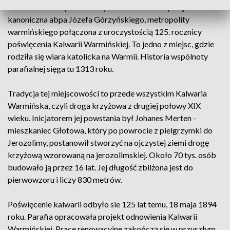
Sakramentu i Męki Pańskiej w Głotowie - wizytacja
kanoniczna abpa Józefa Górzyńskiego, metropolity
warmińskiego połączona z uroczystością 125. rocznicy
poświęcenia Kalwarii Warmińskiej. To jedno z miejsc, gdzie
rodziła się wiara katolicka na Warmii. Historia wspólnoty
parafialnej sięga tu 1313 roku.
Tradycja tej miejscowości to przede wszystkim Kalwaria
Warmińska, czyli droga krzyżowa z drugiej połowy XIX
wieku. Inicjatorem jej powstania był Johanes Merten -
mieszkaniec Głotowa, który po powrocie z pielgrzymki do
Jerozolimy, postanowił stworzyć na ojczystej ziemi drogę
krzyżową wzorowaną na jerozolimskiej. Około 70 tys. osób
budowało ją przez 16 lat. Jej długość zbliżona jest do
pierwowzoru i liczy 830 metrów.
Poświęcenie kalwarii odbyło sie 125 lat temu, 18 maja 1894
roku. Parafia opracowała projekt odnowienia Kalwarii
Warmińskiej. Prace renowacyjne zakończą się w przyszłym