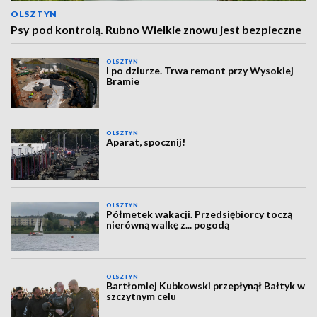
OLSZTYN
Psy pod kontrolą. Rubno Wielkie znowu jest bezpieczne
OLSZTYN
I po dziurze. Trwa remont przy Wysokiej
Bramie
OLSZTYN
Aparat, spocznij!
OLSZTYN
Półmetek wakacji. Przedsiębiorcy toczą
nierówną walkę z... pogodą
OLSZTYN
Bartłomiej Kubkowski przepłynął Bałtyk w
szczytnym celu