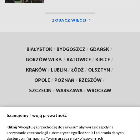
ZOBACZ WIĘCEJ
BIAŁYSTOK
/
BYDGOSZCZ
/
GDAŃSK
/
GORZÓW WLKP.
/
KATOWICE
/
KIELCE
/
KRAKÓW
/
LUBLIN
/
ŁÓDŹ
/
OLSZTYN
/
OPOLE
/
POZNAŃ
/
RZESZÓW
/
SZCZECIN
/
WARSZAWA
/
WROCŁAW
Szanujemy Twoją prywatność
Dołącz do nas:
Kliknij "Akceptuję i przechodzę do serwisu", aby wyrazić zgody na
korzystanie z technologii automatycznego śledzenia i zbierania danych,
TVP
dostęp do informacji na Twoim urządzeniu końcowym i ich