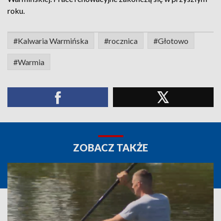
roku.
#Kalwaria Warmińska
#rocznica
#Głotowo
#Warmia
ZOBACZ TAKŻE