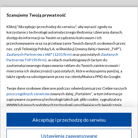
Szanujemy Twoją prywatność
Dołącz do nas:
Kliknij "Akceptuję i przechodzę do serwisu", aby wyrazić zgody na
korzystanie z technologii automatycznego śledzenia i zbierania danych,
TVP
dostęp do informacji na Twoim urządzeniu końcowym i ich
Abonament TVP
przechowywanie oraz na przetwarzanie Twoich danych osobowych przez
Regulamin TVP
nas, czyli Telewizję Polską S.A. w likwidacji (zwaną dalej również „TVP”),
Emisja w TVP
Polityka prywatności
Zaufanych Partnerów z IAB* (1201 firm)
oraz pozostałych
Zaufanych
Partnerów TVP (93 firm)
, w celach marketingowych (w tym do
Centrum informacji TVP
Moje zgody
zautomatyzowanego dopasowania reklam do Twoich zainteresowań i
mierzenia ich skuteczności) i pozostałych, które wskazujemy poniżej, a
Naziemna Telewizja Cyfrowa
Pomoc
także zgody na udostępnianie przez nas identyfikatora PPID do Google.
Sklep TVP
Biuro reklamy
Twoje dane osobowe zbierane podczas odwiedzania przez Ciebie naszych
Rada Programowa
Kontakt
poszczególnych serwisów
zwanych dalej „Portalem”, w tym informacje
zapisywane za pomocą technologii takich jak: pliki cookie, sygnalizatory
System NOS
WWW lub innych podobnych technologii umożliwiających świadczenie
dopasowanych i bezpiecznych usług, personalizację treści oraz reklam,
Informacje o nadawcy
Kanały
udostępnianie funkcji mediów społecznościowych oraz analizowanie
Akceptuję i przechodzę do serwisu
ruchu w Internecie.
Program dla prasy
©2026 Telewizja Polska S.A. w likwidacji
Biuro Reklamy
Twoje dane osobowe zbierane podczas odwiedzania przez Ciebie
Ustawienia zaawansowane