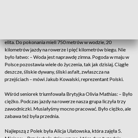
się, że Olsztyn zaczyna odgrywać coraz większą rolę na
mapie triathlonu, nie tylko w Polsce – mówi Jerzy Litwiński,
dyrektor Ośrodka Sportu i Rekreacji w Olsztynie.
Nad jeziorem Krzywym ścigali się zarówno juniorzy, jak i
elita. Do pokonania mieli 750 metrów w wodzie, 20
kilometrów jazdy na rowerze i pięć kilometrów biegu. Nie
było łatwo: – Woda jest naprawdę zimna. Pogoda w maju w
Polsce pozostawia wiele do życzenia, tak jak dzisiaj. Ciągłe
deszcze, śliskie dywany, śliski asfalt, zwłaszcza na
przejściach – mówi Jakub Kowalski, reprezentant Polski.
Wśród seniorek triumfowała Brytyjka Olivia Mathias: – Było
ciężko. Podczas jazdy na rowerze nasza grupa liczyła trzy
zawodniczki. Musiałyśmy mocno pracować. Było ciężko, ale
zabawa też była przednia.
Najlepszą z Polek była Alicja Ulatowska, która zajęła 5.