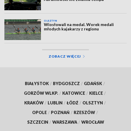
OLSZTYN
Wiosłowali na medal. Worek medali
młodych kajakarzy z regionu
ZOBACZ WIĘCEJ
BIAŁYSTOK
/
BYDGOSZCZ
/
GDAŃSK
/
GORZÓW WLKP.
/
KATOWICE
/
KIELCE
/
KRAKÓW
/
LUBLIN
/
ŁÓDŹ
/
OLSZTYN
/
OPOLE
/
POZNAŃ
/
RZESZÓW
/
SZCZECIN
/
WARSZAWA
/
WROCŁAW