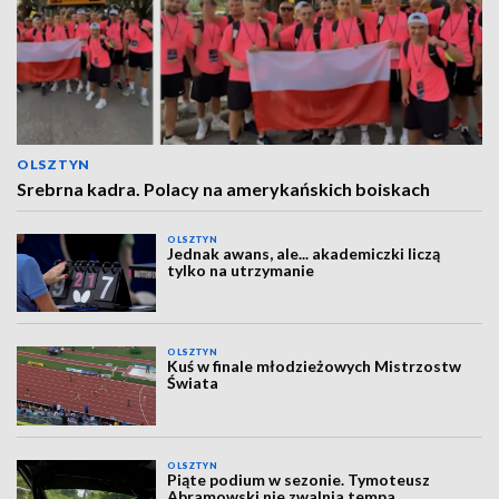
OLSZTYN
Srebrna kadra. Polacy na amerykańskich boiskach
OLSZTYN
Jednak awans, ale... akademiczki liczą
tylko na utrzymanie
OLSZTYN
Kuś w finale młodzieżowych Mistrzostw
Świata
OLSZTYN
Piąte podium w sezonie. Tymoteusz
Abramowski nie zwalnia tempa