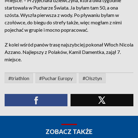
Miejsce: – Przyjechała dziewczyna, która dwa tygodnie
startowała w Pucharze Świata. Ja byłam tam 50, a ona
szósta. Wyszła pierwsza z wody. Po pływaniu byłam w
czołówce, do biegu do strefy także, więc mogłam z nimi
pojechać w grupie i mocno popracować.
Z kolei wśród panów trasę najszybciej pokonał Włoch Nicola
Azzano. Najlepszy z Polaków, Kamil Damentka, zajął 7.
miejsce.
#triathlon
#Puchar Europy
#Olsztyn
ZOBACZ TAKŻE