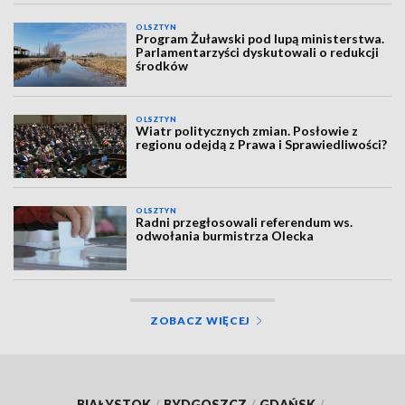
OLSZTYN
Program Żuławski pod lupą ministerstwa.
Parlamentarzyści dyskutowali o redukcji
środków
OLSZTYN
Wiatr politycznych zmian. Posłowie z
regionu odejdą z Prawa i Sprawiedliwości?
OLSZTYN
Radni przegłosowali referendum ws.
odwołania burmistrza Olecka
ZOBACZ WIĘCEJ
BIAŁYSTOK
/
BYDGOSZCZ
/
GDAŃSK
/