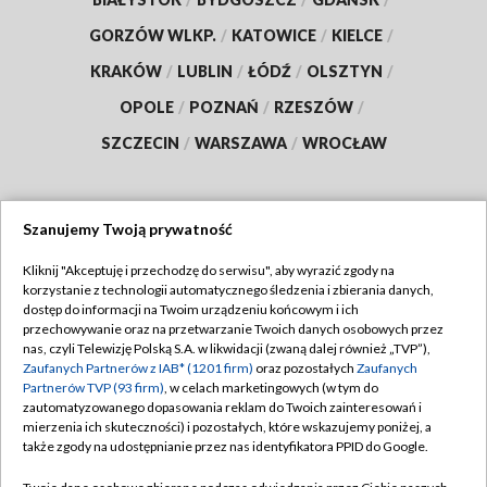
GORZÓW WLKP.
/
KATOWICE
/
KIELCE
/
KRAKÓW
/
LUBLIN
/
ŁÓDŹ
/
OLSZTYN
/
OPOLE
/
POZNAŃ
/
RZESZÓW
/
SZCZECIN
/
WARSZAWA
/
WROCŁAW
Szanujemy Twoją prywatność
Dołącz do nas:
Kliknij "Akceptuję i przechodzę do serwisu", aby wyrazić zgody na
korzystanie z technologii automatycznego śledzenia i zbierania danych,
TVP
dostęp do informacji na Twoim urządzeniu końcowym i ich
Abonament TVP
przechowywanie oraz na przetwarzanie Twoich danych osobowych przez
Regulamin TVP
nas, czyli Telewizję Polską S.A. w likwidacji (zwaną dalej również „TVP”),
Emisja w TVP
Polityka prywatności
Zaufanych Partnerów z IAB* (1201 firm)
oraz pozostałych
Zaufanych
Partnerów TVP (93 firm)
, w celach marketingowych (w tym do
Centrum informacji TVP
Moje zgody
zautomatyzowanego dopasowania reklam do Twoich zainteresowań i
mierzenia ich skuteczności) i pozostałych, które wskazujemy poniżej, a
Naziemna Telewizja Cyfrowa
Pomoc
także zgody na udostępnianie przez nas identyfikatora PPID do Google.
Sklep TVP
Biuro reklamy