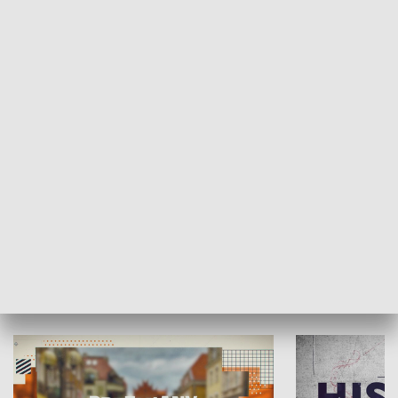
SPOŁECZEŃSTWO
Moje miejsce
Winda region
HISTORIA