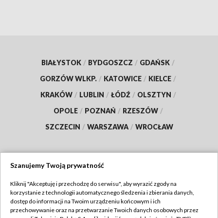
BIAŁYSTOK
/
BYDGOSZCZ
/
GDAŃSK
/
GORZÓW WLKP.
/
KATOWICE
/
KIELCE
/
KRAKÓW
/
LUBLIN
/
ŁÓDŹ
/
OLSZTYN
/
OPOLE
/
POZNAŃ
/
RZESZÓW
/
SZCZECIN
/
WARSZAWA
/
WROCŁAW
Szanujemy Twoją prywatność
Dołącz do nas:
Kliknij "Akceptuję i przechodzę do serwisu", aby wyrazić zgody na
korzystanie z technologii automatycznego śledzenia i zbierania danych,
TVP
dostęp do informacji na Twoim urządzeniu końcowym i ich
Abonament TVP
przechowywanie oraz na przetwarzanie Twoich danych osobowych przez
Regulamin TVP