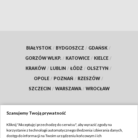
BIAŁYSTOK
/
BYDGOSZCZ
/
GDAŃSK
/
GORZÓW WLKP.
/
KATOWICE
/
KIELCE
/
KRAKÓW
/
LUBLIN
/
ŁÓDŹ
/
OLSZTYN
/
OPOLE
/
POZNAŃ
/
RZESZÓW
/
SZCZECIN
/
WARSZAWA
/
WROCŁAW
Szanujemy Twoją prywatność
Dołącz do nas:
Kliknij "Akceptuję i przechodzę do serwisu", aby wyrazić zgody na
korzystanie z technologii automatycznego śledzenia i zbierania danych,
TVP
dostęp do informacji na Twoim urządzeniu końcowym i ich