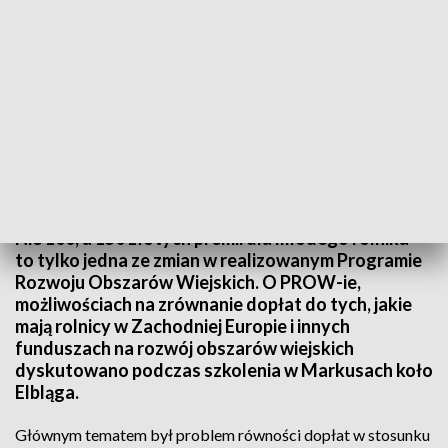
PROW przewiduje wzrost premii dla młodych rolników
Nie 100, a 150 złotych premii dla młodego rolnika -
to tylko jedna ze zmian w realizowanym Programie
Rozwoju Obszarów Wiejskich. O PROW-ie,
możliwościach na zrównanie dopłat do tych, jakie
mają rolnicy w Zachodniej Europie i innych
funduszach na rozwój obszarów wiejskich
dyskutowano podczas szkolenia w Markusach koło
Elbląga.
Głównym tematem był problem równości dopłat w stosunku