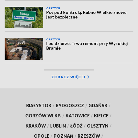
OLSZTYN
Psy pod kontrolą. Rubno Wielkie znowu
jest bezpieczne
OLSZTYN
I po dziurze. Trwa remont przy Wysokiej
Bramie
ZOBACZ WIĘCEJ
BIAŁYSTOK
/
BYDGOSZCZ
/
GDAŃSK
/
GORZÓW WLKP.
/
KATOWICE
/
KIELCE
/
KRAKÓW
/
LUBLIN
/
ŁÓDŹ
/
OLSZTYN
/
OPOLE
/
POZNAŃ
/
RZESZÓW
/