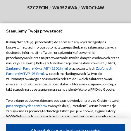
SZCZECIN
/
WARSZAWA
/
WROCŁAW
Szanujemy Twoją prywatność
Dołącz do nas:
Kliknij "Akceptuję i przechodzę do serwisu", aby wyrazić zgody na
korzystanie z technologii automatycznego śledzenia i zbierania danych,
TVP
dostęp do informacji na Twoim urządzeniu końcowym i ich
Abonament TVP
przechowywanie oraz na przetwarzanie Twoich danych osobowych przez
Regulamin TVP
nas, czyli Telewizję Polską S.A. w likwidacji (zwaną dalej również „TVP”),
Emisja w TVP
Polityka prywatności
Zaufanych Partnerów z IAB* (1201 firm)
oraz pozostałych
Zaufanych
Partnerów TVP (93 firm)
, w celach marketingowych (w tym do
Centrum informacji TVP
Moje zgody
zautomatyzowanego dopasowania reklam do Twoich zainteresowań i
mierzenia ich skuteczności) i pozostałych, które wskazujemy poniżej, a
Naziemna Telewizja Cyfrowa
Pomoc
także zgody na udostępnianie przez nas identyfikatora PPID do Google.
Sklep TVP
Biuro reklamy
Twoje dane osobowe zbierane podczas odwiedzania przez Ciebie naszych
Rada Programowa
Kontakt
poszczególnych serwisów
zwanych dalej „Portalem”, w tym informacje
zapisywane za pomocą technologii takich jak: pliki cookie, sygnalizatory
System NOS
WWW lub innych podobnych technologii umożliwiających świadczenie
dopasowanych i bezpiecznych usług, personalizację treści oraz reklam,
Informacje o nadawcy
Kanały
udostępnianie funkcji mediów społecznościowych oraz analizowanie
Akceptuję i przechodzę do serwisu