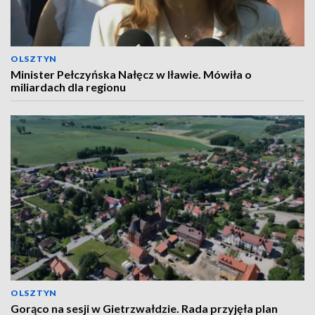
OLSZTYN
Minister Pełczyńska Nałęcz w Iławie. Mówiła o
miliardach dla regionu
OLSZTYN
Gorąco na sesji w Gietrzwałdzie. Rada przyjęła plan