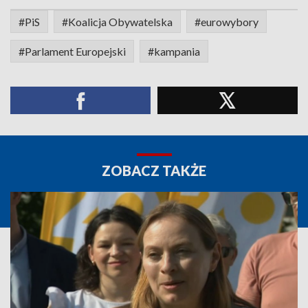
#PiS
#Koalicja Obywatelska
#eurowybory
#Parlament Europejski
#kampania
ZOBACZ TAKŻE