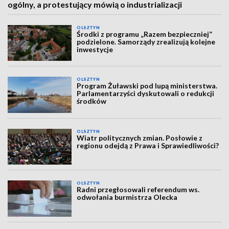
ogólny, a protestujący mówią o industrializacji
OLSZTYN
Środki z programu „Razem bezpieczniej”
podzielone. Samorządy zrealizują kolejne
inwestycje
OLSZTYN
Program Żuławski pod lupą ministerstwa.
Parlamentarzyści dyskutowali o redukcji
środków
OLSZTYN
Wiatr politycznych zmian. Posłowie z
regionu odejdą z Prawa i Sprawiedliwości?
OLSZTYN
Radni przegłosowali referendum ws.
odwołania burmistrza Olecka