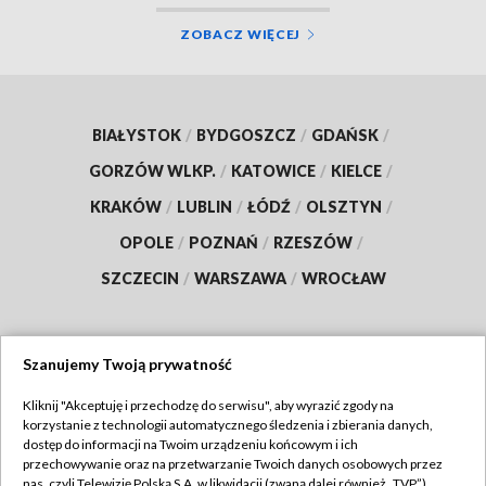
ZOBACZ WIĘCEJ
BIAŁYSTOK
/
BYDGOSZCZ
/
GDAŃSK
/
GORZÓW WLKP.
/
KATOWICE
/
KIELCE
/
KRAKÓW
/
LUBLIN
/
ŁÓDŹ
/
OLSZTYN
/
OPOLE
/
POZNAŃ
/
RZESZÓW
/
SZCZECIN
/
WARSZAWA
/
WROCŁAW
Szanujemy Twoją prywatność
Dołącz do nas:
Kliknij "Akceptuję i przechodzę do serwisu", aby wyrazić zgody na
korzystanie z technologii automatycznego śledzenia i zbierania danych,
TVP
dostęp do informacji na Twoim urządzeniu końcowym i ich
Abonament TVP
przechowywanie oraz na przetwarzanie Twoich danych osobowych przez
Regulamin TVP
nas, czyli Telewizję Polską S.A. w likwidacji (zwaną dalej również „TVP”),