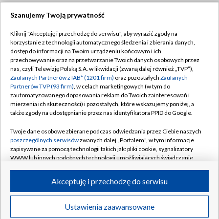
Szanujemy Twoją prywatność
Dołącz do nas:
Kliknij "Akceptuję i przechodzę do serwisu", aby wyrazić zgody na
korzystanie z technologii automatycznego śledzenia i zbierania danych,
TVP
dostęp do informacji na Twoim urządzeniu końcowym i ich
Abonament TVP
przechowywanie oraz na przetwarzanie Twoich danych osobowych przez
Regulamin TVP
nas, czyli Telewizję Polską S.A. w likwidacji (zwaną dalej również „TVP”),
Emisja w TVP
Polityka prywatności
Zaufanych Partnerów z IAB* (1201 firm)
oraz pozostałych
Zaufanych
Partnerów TVP (93 firm)
, w celach marketingowych (w tym do
Centrum informacji TVP
Moje zgody
zautomatyzowanego dopasowania reklam do Twoich zainteresowań i
mierzenia ich skuteczności) i pozostałych, które wskazujemy poniżej, a
Naziemna Telewizja Cyfrowa
Pomoc
także zgody na udostępnianie przez nas identyfikatora PPID do Google.
Sklep TVP
Biuro reklamy
Twoje dane osobowe zbierane podczas odwiedzania przez Ciebie naszych
Rada Programowa
Kontakt
poszczególnych serwisów
zwanych dalej „Portalem”, w tym informacje
zapisywane za pomocą technologii takich jak: pliki cookie, sygnalizatory
System NOS
WWW lub innych podobnych technologii umożliwiających świadczenie
dopasowanych i bezpiecznych usług, personalizację treści oraz reklam,
Informacje o nadawcy
Kanały
udostępnianie funkcji mediów społecznościowych oraz analizowanie
Akceptuję i przechodzę do serwisu
ruchu w Internecie.
Program dla prasy
©2026 Telewizja Polska S.A. w likwidacji
Biuro Reklamy
Twoje dane osobowe zbierane podczas odwiedzania przez Ciebie
Ustawienia zaawansowane
poszczególnych serwisów
na Portalu, takie jak adresy IP, identyfikatory
Ogłoszenie przetargowe