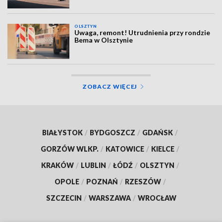
OLSZTYN
Uwaga, remont! Utrudnienia przy rondzie
Bema w Olsztynie
ZOBACZ WIĘCEJ
BIAŁYSTOK
/
BYDGOSZCZ
/
GDAŃSK
/
GORZÓW WLKP.
/
KATOWICE
/
KIELCE
/
KRAKÓW
/
LUBLIN
/
ŁÓDŹ
/
OLSZTYN
/
OPOLE
/
POZNAŃ
/
RZESZÓW
/
SZCZECIN
/
WARSZAWA
/
WROCŁAW