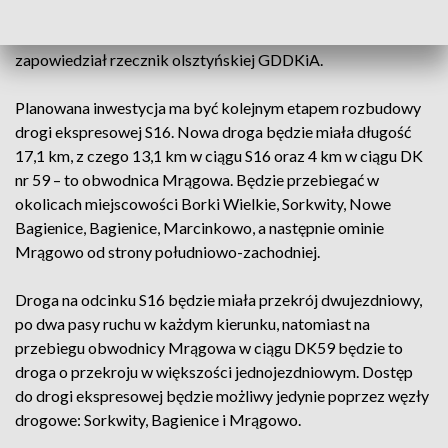
- Obecnie podejmujemy wszelkie działania w celu możliwości
podjęcia się ponownego wyłonienia wykonawcy -
zapowiedział rzecznik olsztyńskiej GDDKiA.
Planowana inwestycja ma być kolejnym etapem rozbudowy
drogi ekspresowej S16. Nowa droga będzie miała długość
17,1 km, z czego 13,1 km w ciągu S16 oraz 4 km w ciągu DK
nr 59 – to obwodnica Mrągowa. Będzie przebiegać w
okolicach miejscowości Borki Wielkie, Sorkwity, Nowe
Bagienice, Bagienice, Marcinkowo, a następnie ominie
Mrągowo od strony południowo-zachodniej.
Droga na odcinku S16 będzie miała przekrój dwujezdniowy,
po dwa pasy ruchu w każdym kierunku, natomiast na
przebiegu obwodnicy Mrągowa w ciągu DK59 będzie to
droga o przekroju w większości jednojezdniowym. Dostęp
do drogi ekspresowej będzie możliwy jedynie poprzez węzły
drogowe: Sorkwity, Bagienice i Mrągowo.