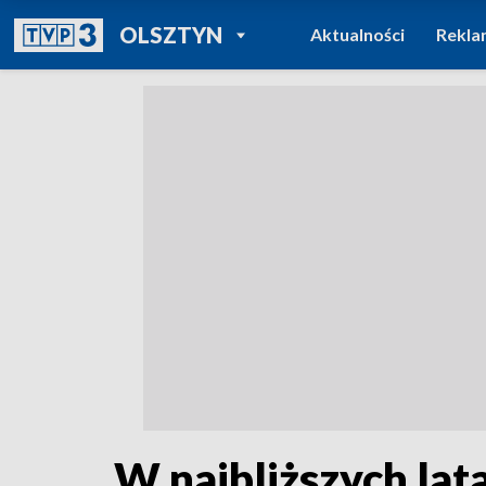
POWRÓT DO
OLSZTYN
Aktualności
Rekla
TVP REGIONY
W najbliższych lat