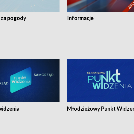
za pogody
Informacje
widzenia
Młodzieżowy Punkt Widze