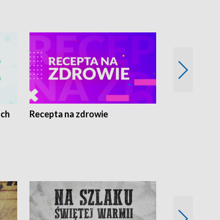
ach
Recepta na zdrowie
Wybieram z