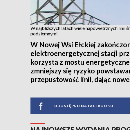
W najbliższych latach wiele napowietrznych linii 
podziemnymi
W Nowej Wsi Ełckiej zakończon
elektroenergetycznej stacji pr
korzysta z mostu energetyczneg
zmniejszy się ryzyko powstawan
przepustowość linii, dając nowe
UDOSTĘPNIJ NA FACEBOOKU
NAJNOWSZE WYDANIA PR