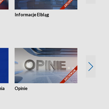
Informacje Elbląg
Wstaje nowy
nia
Opinie
Opinie Elblą