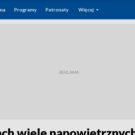
ma
Programy
Patronaty
Więcej
ach wiele napowietrznych 