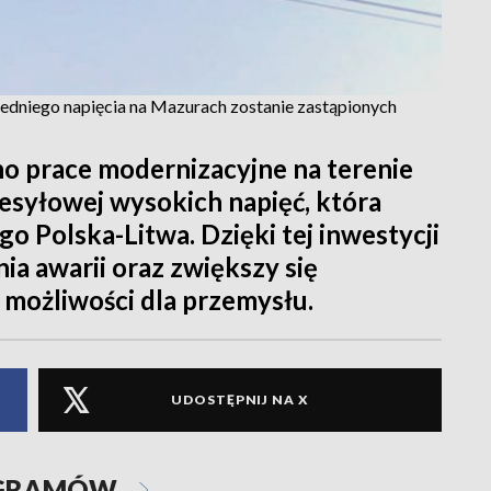
średniego napięcia na Mazurach zostanie zastąpionych
o prace modernizacyjne na terenie
zesyłowej wysokich napięć, która
o Polska-Litwa. Dzięki tej inwestycji
ia awarii oraz zwiększy się
 możliwości dla przemysłu.
UDOSTĘPNIJ NA X
OGRAMÓW