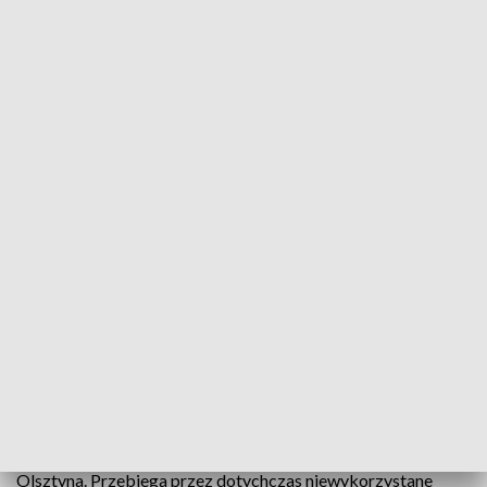
W pełni korzystać z nowej drogi będzie można dopiero po 20 maja
Po ponad dwóch latach budowy drogowcy
otworzyli nową ulicę Pstrowskiego w Olsztynie,
która połączyła osiedle Mazurskie z węzłem
Pieczewo na obwodnicy Olsztyna. Ale sam węzeł
jeszcze nie został oddany do użytku.
Nowa ulica Pstrowskiego to ponad 2,5 kilometra drogi, która
ma usprawnić ruch w południowo-wschodniej części
Olsztyna. Przebiega przez dotychczas niewykorzystane