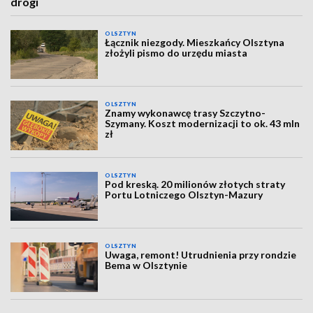
drogi
OLSZTYN
Łącznik niezgody. Mieszkańcy Olsztyna
złożyli pismo do urzędu miasta
OLSZTYN
Znamy wykonawcę trasy Szczytno-
Szymany. Koszt modernizacji to ok. 43 mln
zł
OLSZTYN
Pod kreską. 20 milionów złotych straty
Portu Lotniczego Olsztyn-Mazury
OLSZTYN
Uwaga, remont! Utrudnienia przy rondzie
Bema w Olsztynie