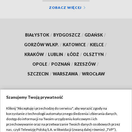
ZOBACZ WIĘCEJ
BIAŁYSTOK
/
BYDGOSZCZ
/
GDAŃSK
/
GORZÓW WLKP.
/
KATOWICE
/
KIELCE
/
KRAKÓW
/
LUBLIN
/
ŁÓDŹ
/
OLSZTYN
/
OPOLE
/
POZNAŃ
/
RZESZÓW
/
SZCZECIN
/
WARSZAWA
/
WROCŁAW
Szanujemy Twoją prywatność
Dołącz do nas:
Kliknij "Akceptuję i przechodzę do serwisu", aby wyrazić zgody na
korzystanie z technologii automatycznego śledzenia i zbierania danych,
TVP
dostęp do informacji na Twoim urządzeniu końcowym i ich
Abonament TVP
przechowywanie oraz na przetwarzanie Twoich danych osobowych przez
Regulamin TVP
nas, czyli Telewizję Polską S.A. w likwidacji (zwaną dalej również „TVP”),