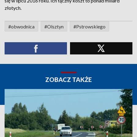
się w lipcu 2016 roku. Ich łączny koszt to ponad miliard
złotych.
#obwodnica
#Olsztyn
#Pstrowskiego
ZOBACZ TAKŻE