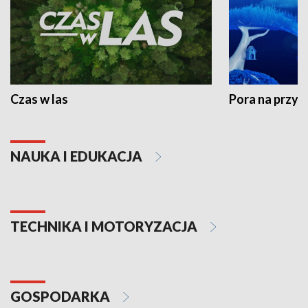
Czas w las
Pora na przyr
NAUKA I EDUKACJA
TECHNIKA I MOTORYZACJA
GOSPODARKA