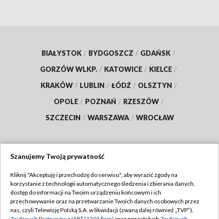
BIAŁYSTOK
/
BYDGOSZCZ
/
GDAŃSK
/
GORZÓW WLKP.
/
KATOWICE
/
KIELCE
/
KRAKÓW
/
LUBLIN
/
ŁÓDŹ
/
OLSZTYN
/
OPOLE
/
POZNAŃ
/
RZESZÓW
/
SZCZECIN
/
WARSZAWA
/
WROCŁAW
Szanujemy Twoją prywatność
Dołącz do nas:
Kliknij "Akceptuję i przechodzę do serwisu", aby wyrazić zgody na
korzystanie z technologii automatycznego śledzenia i zbierania danych,
TVP
dostęp do informacji na Twoim urządzeniu końcowym i ich
Abonament TVP
przechowywanie oraz na przetwarzanie Twoich danych osobowych przez
Regulamin TVP
nas, czyli Telewizję Polską S.A. w likwidacji (zwaną dalej również „TVP”),
Emisja w TVP
Zaufanych Partnerów z IAB* (1201 firm)
oraz pozostałych
Zaufanych