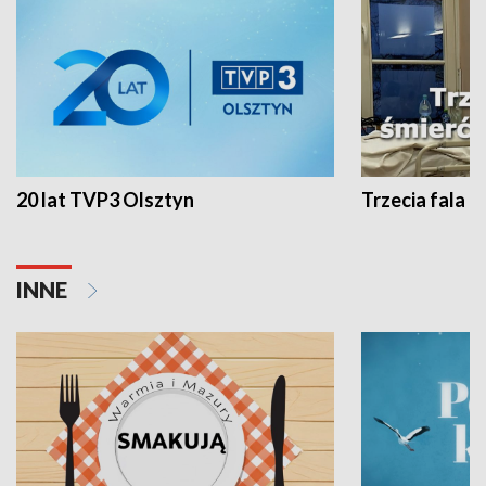
20 lat TVP3 Olsztyn
Trzecia fala -
INNE