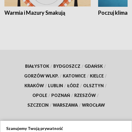
Warmia i Mazury Smakują
Poczuj klimat
BIAŁYSTOK
/
BYDGOSZCZ
/
GDAŃSK
/
GORZÓW WLKP.
/
KATOWICE
/
KIELCE
/
KRAKÓW
/
LUBLIN
/
ŁÓDŹ
/
OLSZTYN
/
OPOLE
/
POZNAŃ
/
RZESZÓW
/
SZCZECIN
/
WARSZAWA
/
WROCŁAW
Szanujemy Twoją prywatność