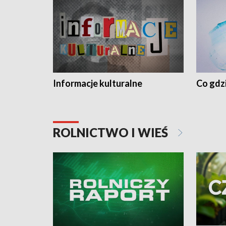
Informacje kulturalne
Co gdzi
ROLNICTWO I WIEŚ