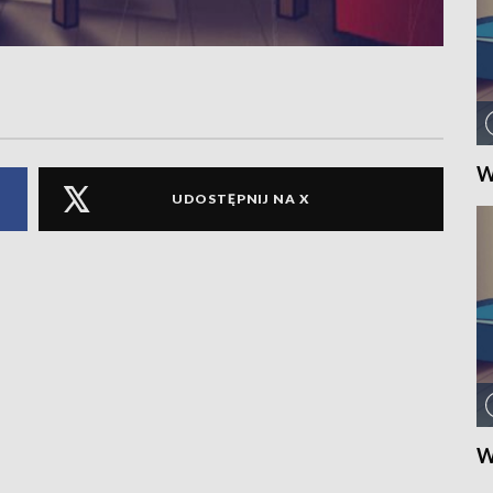
W
UDOSTĘPNIJ NA X
W