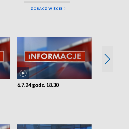
ZOBACZ WIĘCEJ
6.7.24 godz. 18.30
5.7.24 godz. 