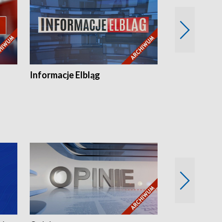
Informacje Elbląg
Wstaje nowy