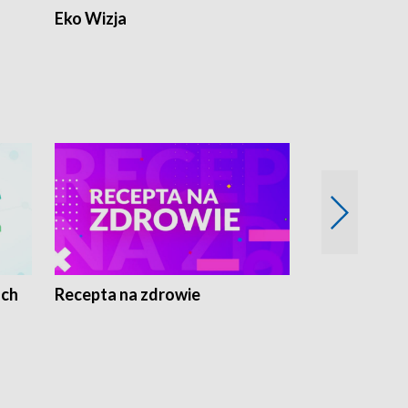
Eko Wizja
ach
Recepta na zdrowie
Wybieram z