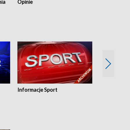
nia
Opinie
Opinie Elblą
Informacje Sport
Flesz sport