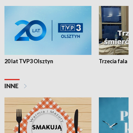
20 lat TVP3 Olsztyn
Trzecia fala -
INNE