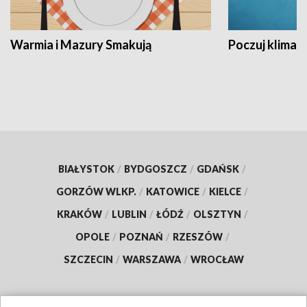
Warmia i Mazury Smakują
Poczuj klimat
BIAŁYSTOK
/
BYDGOSZCZ
/
GDAŃSK
/
GORZÓW WLKP.
/
KATOWICE
/
KIELCE
/
KRAKÓW
/
LUBLIN
/
ŁÓDŹ
/
OLSZTYN
/
OPOLE
/
POZNAŃ
/
RZESZÓW
/
SZCZECIN
/
WARSZAWA
/
WROCŁAW