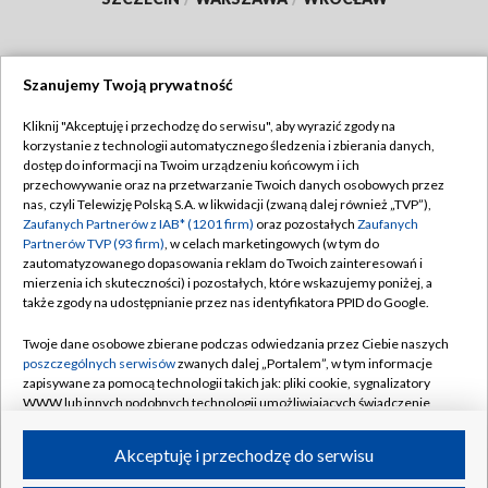
Szanujemy Twoją prywatność
Dołącz do nas:
Kliknij "Akceptuję i przechodzę do serwisu", aby wyrazić zgody na
korzystanie z technologii automatycznego śledzenia i zbierania danych,
TVP
dostęp do informacji na Twoim urządzeniu końcowym i ich
Abonament TVP
przechowywanie oraz na przetwarzanie Twoich danych osobowych przez
Regulamin TVP
nas, czyli Telewizję Polską S.A. w likwidacji (zwaną dalej również „TVP”),
Emisja w TVP
Polityka prywatności
Zaufanych Partnerów z IAB* (1201 firm)
oraz pozostałych
Zaufanych
Partnerów TVP (93 firm)
, w celach marketingowych (w tym do
Centrum informacji TVP
Moje zgody
zautomatyzowanego dopasowania reklam do Twoich zainteresowań i
mierzenia ich skuteczności) i pozostałych, które wskazujemy poniżej, a
Naziemna Telewizja Cyfrowa
Pomoc
także zgody na udostępnianie przez nas identyfikatora PPID do Google.
Sklep TVP
Biuro reklamy
Twoje dane osobowe zbierane podczas odwiedzania przez Ciebie naszych
Rada Programowa
Kontakt
poszczególnych serwisów
zwanych dalej „Portalem”, w tym informacje
zapisywane za pomocą technologii takich jak: pliki cookie, sygnalizatory
System NOS
WWW lub innych podobnych technologii umożliwiających świadczenie
dopasowanych i bezpiecznych usług, personalizację treści oraz reklam,
Informacje o nadawcy
Kanały
udostępnianie funkcji mediów społecznościowych oraz analizowanie
Akceptuję i przechodzę do serwisu
ruchu w Internecie.
Program dla prasy
©2026 Telewizja Polska S.A. w likwidacji