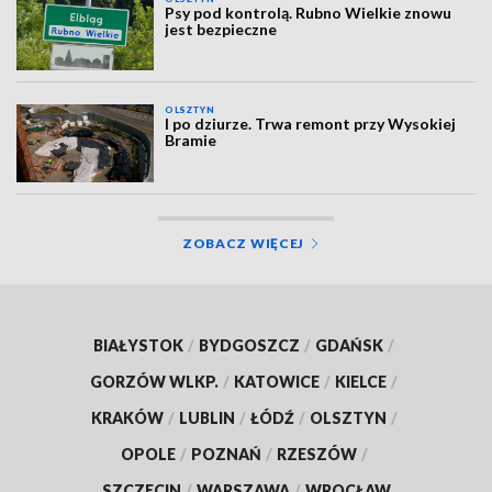
Psy pod kontrolą. Rubno Wielkie znowu
jest bezpieczne
OLSZTYN
I po dziurze. Trwa remont przy Wysokiej
Bramie
ZOBACZ WIĘCEJ
BIAŁYSTOK
/
BYDGOSZCZ
/
GDAŃSK
/
GORZÓW WLKP.
/
KATOWICE
/
KIELCE
/
KRAKÓW
/
LUBLIN
/
ŁÓDŹ
/
OLSZTYN
/
OPOLE
/
POZNAŃ
/
RZESZÓW
/
SZCZECIN
/
WARSZAWA
/
WROCŁAW