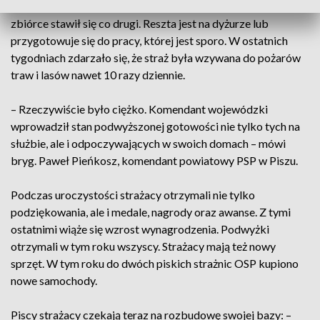
Świętowali też strażacy z powiatu piskiego. Na uroczystej
zbiórce stawił się co drugi. Reszta jest na dyżurze lub
przygotowuje się do pracy, której jest sporo. W ostatnich
tygodniach zdarzało się, że straż była wzywana do pożarów
traw i lasów nawet 10 razy dziennie.
– Rzeczywiście było ciężko. Komendant wojewódzki
wprowadził stan podwyższonej gotowości nie tylko tych na
służbie, ale i odpoczywających w swoich domach – mówi
bryg. Paweł Pieńkosz, komendant powiatowy PSP w Piszu.
Podczas uroczystości strażacy otrzymali nie tylko
podziękowania, ale i medale, nagrody oraz awanse. Z tymi
ostatnimi wiąże się wzrost wynagrodzenia. Podwyżki
otrzymali w tym roku wszyscy. Strażacy mają też nowy
sprzęt. W tym roku do dwóch piskich strażnic OSP kupiono
nowe samochody.
Piscy strażacy czekają teraz na rozbudowę swojej bazy: –