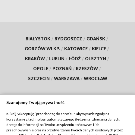
BIAŁYSTOK
/
BYDGOSZCZ
/
GDAŃSK
/
GORZÓW WLKP.
/
KATOWICE
/
KIELCE
/
KRAKÓW
/
LUBLIN
/
ŁÓDŹ
/
OLSZTYN
/
OPOLE
/
POZNAŃ
/
RZESZÓW
/
SZCZECIN
/
WARSZAWA
/
WROCŁAW
Szanujemy Twoją prywatność
Dołącz do nas:
Kliknij "Akceptuję i przechodzę do serwisu", aby wyrazić zgody na
korzystanie z technologii automatycznego śledzenia i zbierania danych,
TVP
dostęp do informacji na Twoim urządzeniu końcowym i ich
Abonament TVP
przechowywanie oraz na przetwarzanie Twoich danych osobowych przez
Regulamin TVP