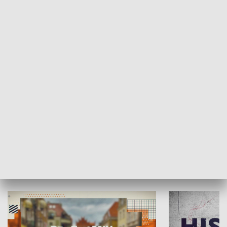
SPOŁECZEŃSTWO
Moje miejsce
Winda region
HISTORIA