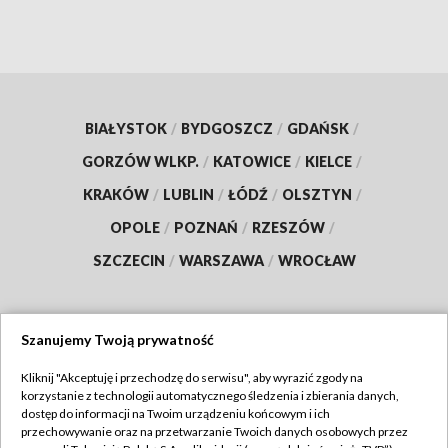
BIAŁYSTOK
/
BYDGOSZCZ
/
GDAŃSK
/
GORZÓW WLKP.
/
KATOWICE
/
KIELCE
/
KRAKÓW
/
LUBLIN
/
ŁÓDŹ
/
OLSZTYN
/
OPOLE
/
POZNAŃ
/
RZESZÓW
/
SZCZECIN
/
WARSZAWA
/
WROCŁAW
Szanujemy Twoją prywatność
Dołącz do nas:
Kliknij "Akceptuję i przechodzę do serwisu", aby wyrazić zgody na
korzystanie z technologii automatycznego śledzenia i zbierania danych,
TVP
dostęp do informacji na Twoim urządzeniu końcowym i ich
Abonament TVP
przechowywanie oraz na przetwarzanie Twoich danych osobowych przez
Regulamin TVP