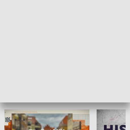
SPOŁECZEŃSTWO
Moje miejsce
Winda region
HISTORIA