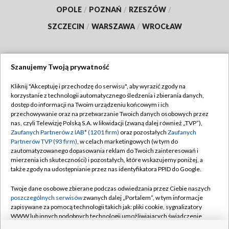
OPOLE
/
POZNAŃ
/
RZESZÓW
/
SZCZECIN
/
WARSZAWA
/
WROCŁAW
Szanujemy Twoją prywatność
Dołącz do nas:
Kliknij "Akceptuję i przechodzę do serwisu", aby wyrazić zgody na
korzystanie z technologii automatycznego śledzenia i zbierania danych,
TVP
dostęp do informacji na Twoim urządzeniu końcowym i ich
Abonament TVP
przechowywanie oraz na przetwarzanie Twoich danych osobowych przez
Regulamin TVP
nas, czyli Telewizję Polską S.A. w likwidacji (zwaną dalej również „TVP”),
Emisja w TVP
Polityka prywatności
Zaufanych Partnerów z IAB* (1201 firm)
oraz pozostałych
Zaufanych
Partnerów TVP (93 firm)
, w celach marketingowych (w tym do
Centrum informacji TVP
Moje zgody
zautomatyzowanego dopasowania reklam do Twoich zainteresowań i
mierzenia ich skuteczności) i pozostałych, które wskazujemy poniżej, a
Naziemna Telewizja Cyfrowa
Pomoc
także zgody na udostępnianie przez nas identyfikatora PPID do Google.
Sklep TVP
Biuro reklamy
Twoje dane osobowe zbierane podczas odwiedzania przez Ciebie naszych
Rada Programowa
Kontakt
poszczególnych serwisów
zwanych dalej „Portalem”, w tym informacje
zapisywane za pomocą technologii takich jak: pliki cookie, sygnalizatory
System NOS
WWW lub innych podobnych technologii umożliwiających świadczenie
dopasowanych i bezpiecznych usług, personalizację treści oraz reklam,
Informacje o nadawcy