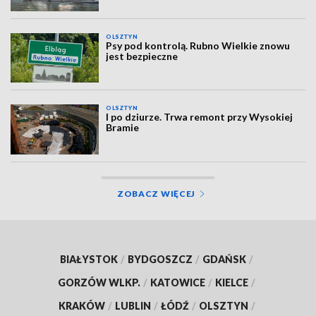
OLSZTYN
Psy pod kontrolą. Rubno Wielkie znowu
jest bezpieczne
OLSZTYN
I po dziurze. Trwa remont przy Wysokiej
Bramie
ZOBACZ WIĘCEJ
BIAŁYSTOK
/
BYDGOSZCZ
/
GDAŃSK
/
GORZÓW WLKP.
/
KATOWICE
/
KIELCE
/
KRAKÓW
/
LUBLIN
/
ŁÓDŹ
/
OLSZTYN
/