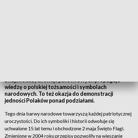
Obchody Święta Flagi w regionie
W całym kraju obchodzone jest Święto Flagi. Jedno
z najmłodszych świąt państwowych propaguje
wiedzę o polskiej tożsamości i symbolach
narodowych. To też okazja do demonstracji
jedności Polaków ponad podziałami.
Tego dnia barwy narodowe towarzyszą każdej patriotycznej
uroczystości. Do ich symboliki i historii odwołuje się
uchwalone 15 lat temu i obchodzone 2 maja Święto Flagi.
Zmienione w 2004 roku przepisy pozwoliły na wieszanie