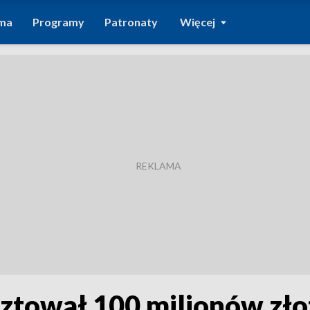
ma
Programy
Patronaty
Więcej
ztował 100 milionów zło