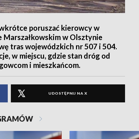
ię wkrótce poruszać kierowcy w
e Marszałkowskim w Olsztynie
 tras wojewódzkich nr 507 i 504.
e, w miejscu, gdzie stan dróg od
ogowcom i mieszkańcom.
UDOSTĘPNIJ NA X
OGRAMÓW