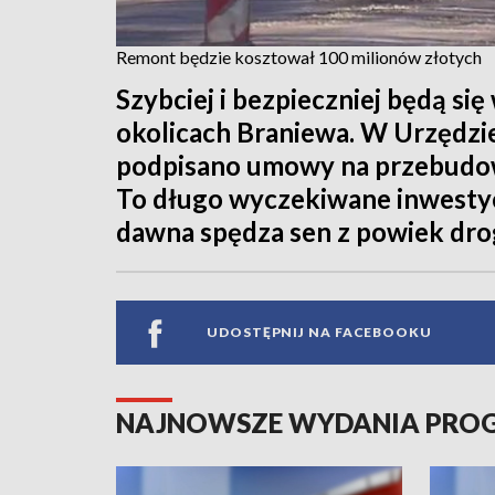
Remont będzie kosztował 100 milionów złotych
Szybciej i bezpieczniej będą s
okolicach Braniewa. W Urzędzi
podpisano umowy na przebudowę
To długo wyczekiwane inwestycj
dawna spędza sen z powiek dr
UDOSTĘPNIJ NA FACEBOOKU
NAJNOWSZE WYDANIA PR