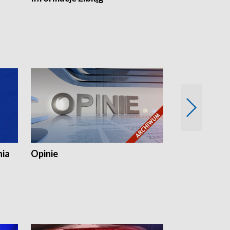
nia
Opinie
Opinie Elblą