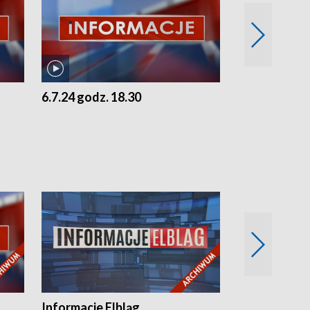
6.7.24 godz. 18.30
5.7.24 godz. 
Informacje Elbląg
Wstaje nowy