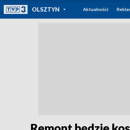
POWRÓT DO
OLSZTYN
Aktualności
Rekla
TVP REGIONY
Remont będzie kos