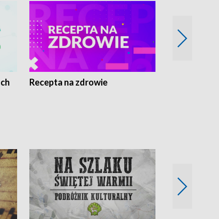
ach
Recepta na zdrowie
Wybieram z