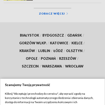
ZOBACZ WIĘCEJ
BIAŁYSTOK
/
BYDGOSZCZ
/
GDAŃSK
/
GORZÓW WLKP.
/
KATOWICE
/
KIELCE
/
KRAKÓW
/
LUBLIN
/
ŁÓDŹ
/
OLSZTYN
/
OPOLE
/
POZNAŃ
/
RZESZÓW
/
SZCZECIN
/
WARSZAWA
/
WROCŁAW
Szanujemy Twoją prywatność
Dołącz do nas:
Kliknij "Akceptuję i przechodzę do serwisu", aby wyrazić zgody na
korzystanie z technologii automatycznego śledzenia i zbierania danych,
TVP
dostęp do informacji na Twoim urządzeniu końcowym i ich