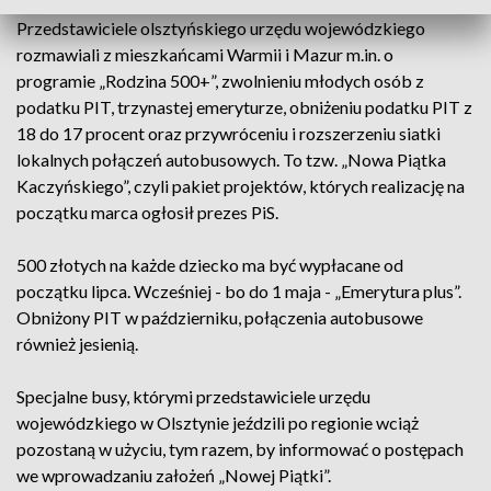
Jeździli, informowali, ale przede wszystkim konsultowali.
Przedstawiciele olsztyńskiego urzędu wojewódzkiego
rozmawiali z mieszkańcami Warmii i Mazur m.in. o
programie „Rodzina 500+”, zwolnieniu młodych osób z
podatku PIT, trzynastej emeryturze, obniżeniu podatku PIT z
18 do 17 procent oraz przywróceniu i rozszerzeniu siatki
lokalnych połączeń autobusowych. To tzw. „Nowa Piątka
Kaczyńskiego”, czyli pakiet projektów, których realizację na
początku marca ogłosił prezes PiS.
500 złotych na każde dziecko ma być wypłacane od
początku lipca. Wcześniej - bo do 1 maja - „Emerytura plus”.
Obniżony PIT w październiku, połączenia autobusowe
również jesienią.
Specjalne busy, którymi przedstawiciele urzędu
wojewódzkiego w Olsztynie jeździli po regionie wciąż
pozostaną w użyciu, tym razem, by informować o postępach
we wprowadzaniu założeń „Nowej Piątki”.