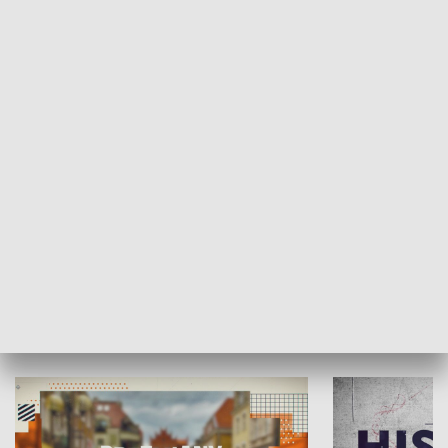
SPOŁECZEŃSTWO
Moje miejsce
Winda region
HISTORIA