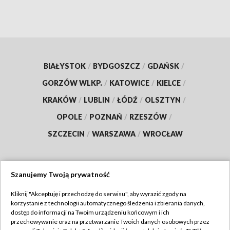
BIAŁYSTOK
/
BYDGOSZCZ
/
GDAŃSK
/
GORZÓW WLKP.
/
KATOWICE
/
KIELCE
/
KRAKÓW
/
LUBLIN
/
ŁÓDŹ
/
OLSZTYN
/
OPOLE
/
POZNAŃ
/
RZESZÓW
/
SZCZECIN
/
WARSZAWA
/
WROCŁAW
Szanujemy Twoją prywatność
Dołącz do nas:
Kliknij "Akceptuję i przechodzę do serwisu", aby wyrazić zgody na
korzystanie z technologii automatycznego śledzenia i zbierania danych,
TVP
dostęp do informacji na Twoim urządzeniu końcowym i ich
Abonament TVP
przechowywanie oraz na przetwarzanie Twoich danych osobowych przez
Regulamin TVP