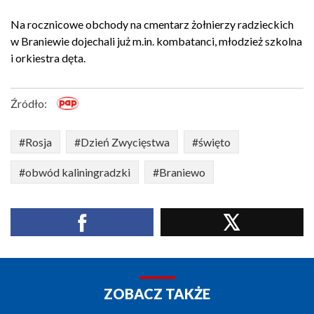
Na rocznicowe obchody na cmentarz żołnierzy radzieckich
w Braniewie dojechali już m.in. kombatanci, młodzież szkolna
i orkiestra dęta.
Źródło:
#Rosja
#Dzień Zwycięstwa
#święto
#obwód kaliningradzki
#Braniewo
ZOBACZ TAKŻE