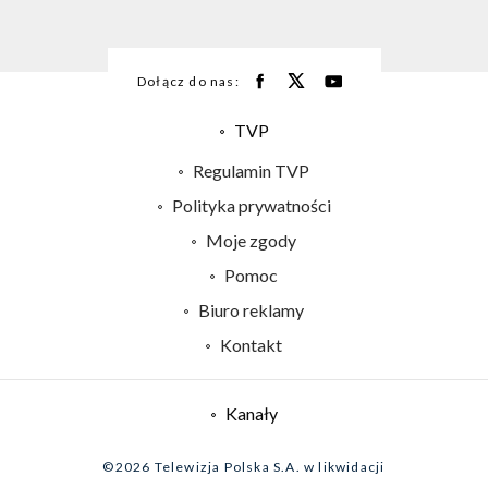
Dołącz do nas:
TVP
Abonament TVP
Regulamin TVP
Emisja w TVP
Polityka prywatności
Centrum informacji TVP
Moje zgody
Naziemna Telewizja Cyfrowa
Pomoc
Sklep TVP
Biuro reklamy
Rada Programowa
Kontakt
System NOS
Informacje o nadawcy
Kanały
Program dla prasy
©2026 Telewizja Polska S.A. w likwidacji
Biuro Reklamy