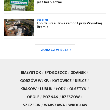
jest bezpieczne
OLSZTYN
I po dziurze. Trwa remont przy Wysokiej
Bramie
ZOBACZ WIĘCEJ
BIAŁYSTOK
/
BYDGOSZCZ
/
GDAŃSK
/
GORZÓW WLKP.
/
KATOWICE
/
KIELCE
/
KRAKÓW
/
LUBLIN
/
ŁÓDŹ
/
OLSZTYN
/
OPOLE
/
POZNAŃ
/
RZESZÓW
/
SZCZECIN
/
WARSZAWA
/
WROCŁAW