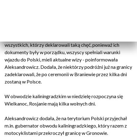
oraz na 73 motocyklach. Kluby motocyklowe od lat są
najliczniejszą grupą celebrująca w Braniewie Dzień
Zwycięstwa.
- W sumie do Polski wpuściliśmy 396 osób deklarujących, że
udają się na imprezę rocznicową do Braniewa. Wpuściliśmy
wszystkich, którzy deklarowali taką chęć, ponieważ ich
dokumenty były w porządku, wszyscy spełniali warunki
wjazdu do Polski, mieli aktualne wizy - poinformowała
Aleksandrowicz. Dodała, że niektórzy podróżni już na granicy
zadeklarowali, że po ceremonii w Braniewie przez kilka dni
zostaną w Polsce.
W obwodzie kaliningradzkim w niedzielę rozpoczyna się
Wielkanoc, Rosjanie mają kilka wolnych dni.
Aleksandrowicz dodała, że na terytorium Polski przyjechał
m.in. gubernator obwodu kaliningradzkiego, który razem z
motocyklistami przekroczył granicę w Gronowie.