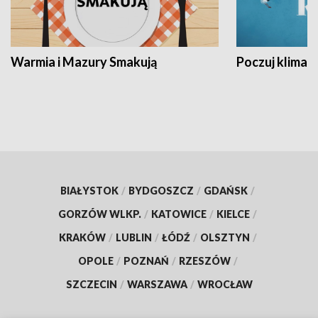
Warmia i Mazury Smakują
Poczuj klimat
BIAŁYSTOK
/
BYDGOSZCZ
/
GDAŃSK
/
GORZÓW WLKP.
/
KATOWICE
/
KIELCE
/
KRAKÓW
/
LUBLIN
/
ŁÓDŹ
/
OLSZTYN
/
OPOLE
/
POZNAŃ
/
RZESZÓW
/
SZCZECIN
/
WARSZAWA
/
WROCŁAW