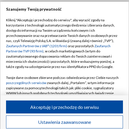
Szanujemy Twoją prywatność
Dołącz do nas:
Kliknij "Akceptuję i przechodzę do serwisu", aby wyrazić zgody na
korzystanie z technologii automatycznego śledzenia i zbierania danych,
TVP
dostęp do informacji na Twoim urządzeniu końcowym i ich
Abonament TVP
przechowywanie oraz na przetwarzanie Twoich danych osobowych przez
Regulamin TVP
nas, czyli Telewizję Polską S.A. w likwidacji (zwaną dalej również „TVP”),
Emisja w TVP
Zaufanych Partnerów z IAB* (1201 firm)
oraz pozostałych
Zaufanych
Polityka prywatności
Partnerów TVP (93 firm)
, w celach marketingowych (w tym do
Centrum informacji TVP
Moje zgody
zautomatyzowanego dopasowania reklam do Twoich zainteresowań i
mierzenia ich skuteczności) i pozostałych, które wskazujemy poniżej, a
Naziemna Telewizja Cyfrowa
Pomoc
także zgody na udostępnianie przez nas identyfikatora PPID do Google.
Sklep TVP
Biuro reklamy
Twoje dane osobowe zbierane podczas odwiedzania przez Ciebie naszych
Rada Programowa
poszczególnych serwisów
zwanych dalej „Portalem”, w tym informacje
Kontakt
zapisywane za pomocą technologii takich jak: pliki cookie, sygnalizatory
System NOS
WWW lub innych podobnych technologii umożliwiających świadczenie
dopasowanych i bezpiecznych usług, personalizację treści oraz reklam,
Informacje o nadawcy
Kanały
udostępnianie funkcji mediów społecznościowych oraz analizowanie
Akceptuję i przechodzę do serwisu
ruchu w Internecie.
Program dla prasy
©2026 Telewizja Polska S.A. w likwidacji
Biuro Reklamy
Twoje dane osobowe zbierane podczas odwiedzania przez Ciebie
Ustawienia zaawansowane
poszczególnych serwisów
na Portalu, takie jak adresy IP, identyfikatory
Ogłoszenie przetargowe