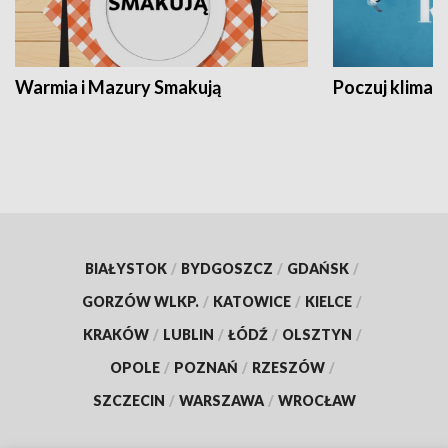
Warmia i Mazury Smakują
Poczuj klimat
BIAŁYSTOK
/
BYDGOSZCZ
/
GDAŃSK
/
GORZÓW WLKP.
/
KATOWICE
/
KIELCE
/
KRAKÓW
/
LUBLIN
/
ŁÓDŹ
/
OLSZTYN
/
OPOLE
/
POZNAŃ
/
RZESZÓW
/
SZCZECIN
/
WARSZAWA
/
WROCŁAW