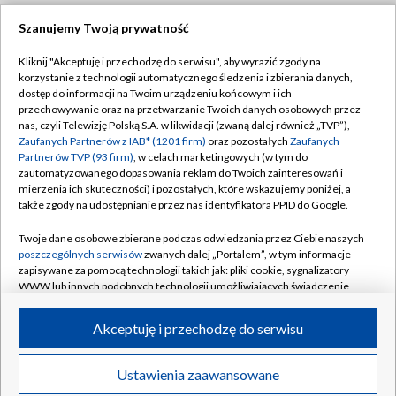
Szanujemy Twoją prywatność
Dołącz do nas:
Kliknij "Akceptuję i przechodzę do serwisu", aby wyrazić zgody na
korzystanie z technologii automatycznego śledzenia i zbierania danych,
TVP
dostęp do informacji na Twoim urządzeniu końcowym i ich
Abonament TVP
przechowywanie oraz na przetwarzanie Twoich danych osobowych przez
Regulamin TVP
nas, czyli Telewizję Polską S.A. w likwidacji (zwaną dalej również „TVP”),
Emisja w TVP
Zaufanych Partnerów z IAB* (1201 firm)
oraz pozostałych
Zaufanych
Polityka prywatności
Partnerów TVP (93 firm)
, w celach marketingowych (w tym do
Centrum informacji TVP
Moje zgody
zautomatyzowanego dopasowania reklam do Twoich zainteresowań i
mierzenia ich skuteczności) i pozostałych, które wskazujemy poniżej, a
Naziemna Telewizja Cyfrowa
Pomoc
także zgody na udostępnianie przez nas identyfikatora PPID do Google.
Sklep TVP
Biuro reklamy
Twoje dane osobowe zbierane podczas odwiedzania przez Ciebie naszych
Rada Programowa
poszczególnych serwisów
zwanych dalej „Portalem”, w tym informacje
Kontakt
zapisywane za pomocą technologii takich jak: pliki cookie, sygnalizatory
System NOS
WWW lub innych podobnych technologii umożliwiających świadczenie
dopasowanych i bezpiecznych usług, personalizację treści oraz reklam,
Informacje o nadawcy
Kanały
udostępnianie funkcji mediów społecznościowych oraz analizowanie
Akceptuję i przechodzę do serwisu
ruchu w Internecie.
Program dla prasy
©2026 Telewizja Polska S.A. w likwidacji
Biuro Reklamy
Twoje dane osobowe zbierane podczas odwiedzania przez Ciebie
Ustawienia zaawansowane
poszczególnych serwisów
na Portalu, takie jak adresy IP, identyfikatory
Ogłoszenie przetargowe