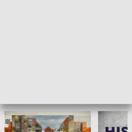
SPOŁECZEŃSTWO
Moje miejsce
Winda region
HISTORIA