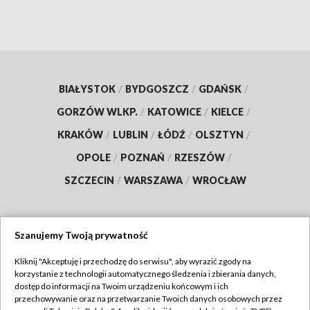
BIAŁYSTOK
/
BYDGOSZCZ
/
GDAŃSK
/
GORZÓW WLKP.
/
KATOWICE
/
KIELCE
/
KRAKÓW
/
LUBLIN
/
ŁÓDŹ
/
OLSZTYN
/
OPOLE
/
POZNAŃ
/
RZESZÓW
/
SZCZECIN
/
WARSZAWA
/
WROCŁAW
Szanujemy Twoją prywatność
Dołącz do nas:
Kliknij "Akceptuję i przechodzę do serwisu", aby wyrazić zgody na
korzystanie z technologii automatycznego śledzenia i zbierania danych,
TVP
dostęp do informacji na Twoim urządzeniu końcowym i ich
Abonament TVP
przechowywanie oraz na przetwarzanie Twoich danych osobowych przez
Regulamin TVP