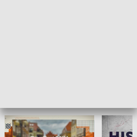
SPOŁECZEŃSTWO
Moje miejsce
Winda region
HISTORIA