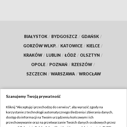
BIAŁYSTOK
/
BYDGOSZCZ
/
GDAŃSK
/
GORZÓW WLKP.
/
KATOWICE
/
KIELCE
/
KRAKÓW
/
LUBLIN
/
ŁÓDŹ
/
OLSZTYN
/
OPOLE
/
POZNAŃ
/
RZESZÓW
/
SZCZECIN
/
WARSZAWA
/
WROCŁAW
Szanujemy Twoją prywatność
Dołącz do nas:
Kliknij "Akceptuję i przechodzę do serwisu", aby wyrazić zgody na
korzystanie z technologii automatycznego śledzenia i zbierania danych,
TVP
dostęp do informacji na Twoim urządzeniu końcowym i ich
Abonament TVP
przechowywanie oraz na przetwarzanie Twoich danych osobowych przez
Regulamin TVP