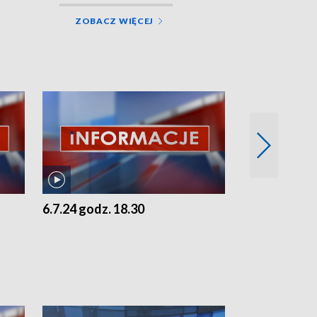
ZOBACZ WIĘCEJ
6.7.24 godz. 18.30
5.7.24 godz. 