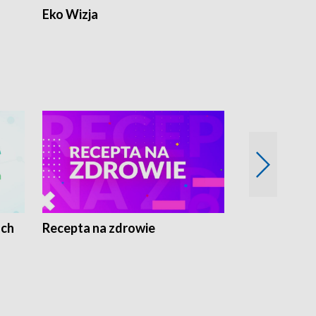
Eko Wizja
ach
Recepta na zdrowie
Wybieram z