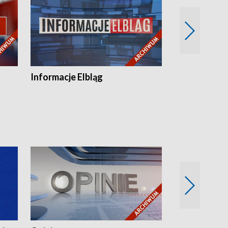
Informacje Elbląg
Wstaje nowy