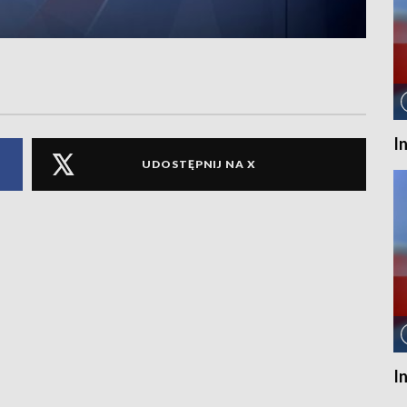
I
UDOSTĘPNIJ NA X
I