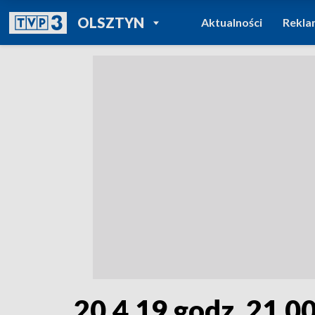
POWRÓT DO
OLSZTYN
Aktualności
Rekla
TVP REGIONY
20.4.19 godz. 21.0