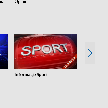
nia
Opinie
Opinie Elblą
Informacje Sport
Flesz sport