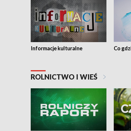
Informacje kulturalne
Co gdzi
ROLNICTWO I WIEŚ