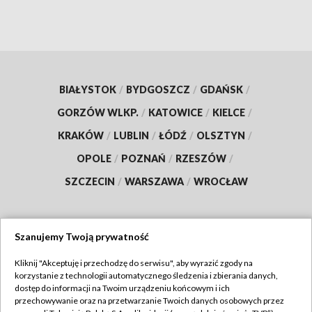
BIAŁYSTOK
/
BYDGOSZCZ
/
GDAŃSK
/
GORZÓW WLKP.
/
KATOWICE
/
KIELCE
/
KRAKÓW
/
LUBLIN
/
ŁÓDŹ
/
OLSZTYN
/
OPOLE
/
POZNAŃ
/
RZESZÓW
/
SZCZECIN
/
WARSZAWA
/
WROCŁAW
Szanujemy Twoją prywatność
Dołącz do nas:
Kliknij "Akceptuję i przechodzę do serwisu", aby wyrazić zgody na
korzystanie z technologii automatycznego śledzenia i zbierania danych,
TVP
dostęp do informacji na Twoim urządzeniu końcowym i ich
Abonament TVP
przechowywanie oraz na przetwarzanie Twoich danych osobowych przez
Regulamin TVP