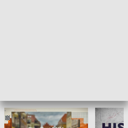
SPOŁECZEŃSTWO
Moje miejsce
Winda region
HISTORIA