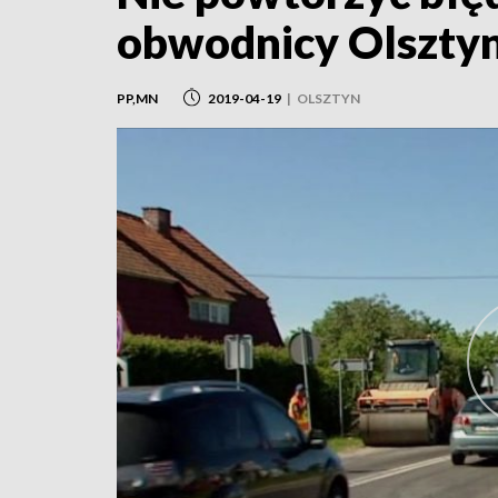
obwodnicy Olszty
PP,MN
2019-04-19
|
OLSZTYN