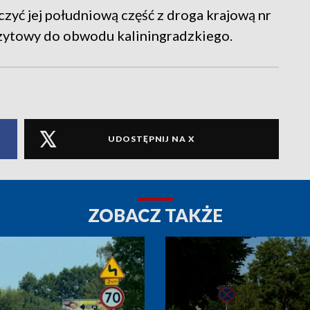
zyć jej południową część z droga krajową nr
nzytowy do obwodu kaliningradzkiego.
UDOSTĘPNIJ NA X
ZOBACZ TAKŻE