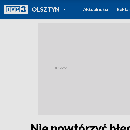
POWRÓT DO
OLSZTYN
Aktualności
Rekla
TVP REGIONY
Nie powtórzyć błę