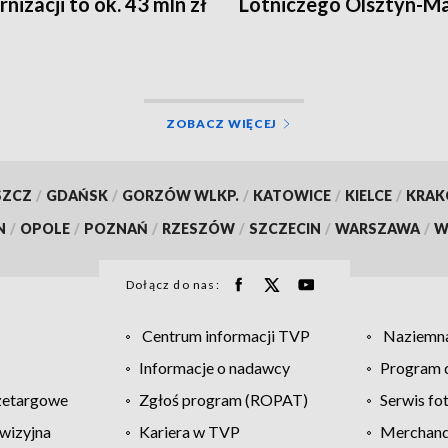
nizacji to ok. 43 mln zł
Lotniczego Olsztyn-M
ZOBACZ WIĘCEJ
SZCZ
/
GDAŃSK
/
GORZÓW WLKP.
/
KATOWICE
/
KIELCE
/
KRA
N
/
OPOLE
/
POZNAŃ
/
RZESZÓW
/
SZCZECIN
/
WARSZAWA
/
W
Dołącz do nas:
Centrum informacji TVP
Naziemna
Informacje o nadawcy
Program d
zetargowe
Zgłoś program (ROPAT)
Serwis fo
wizyjna
Kariera w TVP
Merchandi