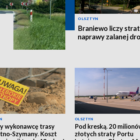
OLSZTYN
Braniewo liczy stra
naprawy zalanej dro
N
OLSZTYN
y wykonawcę trasy
Pod kreską. 20 milion
tno-Szymany. Koszt
złotych straty Portu