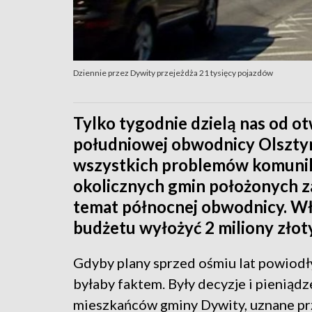
Dziennie przez Dywity przejeżdża 21 tysięcy pojazdów
Tylko tygodnie dzielą nas od o
południowej obwodnicy Olsztyn
wszystkich problemów komunika
okolicznych gmin położonych za
temat północnej obwodnicy. Wł
budżetu wyłożyć 2 miliony złot
Gdyby plany sprzed ośmiu lat powiodły
byłaby faktem. Były decyzje i pieniądz
mieszkańców gminy Dywity, uznane prz