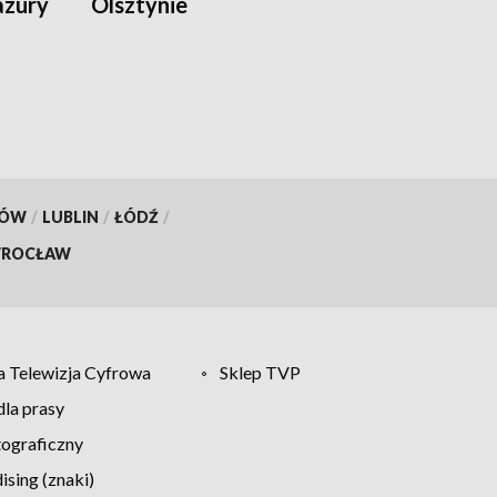
azury
Olsztynie
KÓW
/
LUBLIN
/
ŁÓDŹ
/
ROCŁAW
 Telewizja Cyfrowa
Sklep TVP
la prasy
tograficzny
sing (znaki)