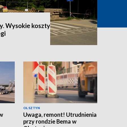
ty. Wysokie koszty
gi
OLSZTYN
ów
Uwaga, remont! Utrudnienia
przy rondzie Bema w