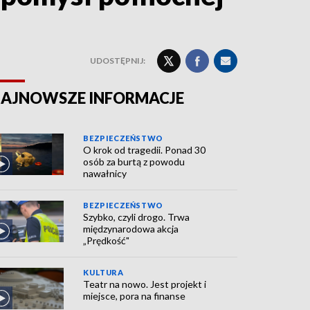
UDOSTĘPNIJ:
AJNOWSZE INFORMACJE
BEZPIECZEŃSTWO
O krok od tragedii. Ponad 30
osób za burtą z powodu
nawałnicy
BEZPIECZEŃSTWO
Szybko, czyli drogo. Trwa
międzynarodowa akcja
„Prędkość"
KULTURA
Teatr na nowo. Jest projekt i
miejsce, pora na finanse