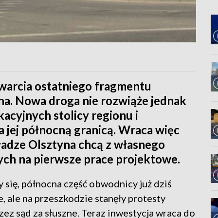
twarcia ostatniego fragmentu
a. Nowa droga nie rozwiąże jednak
cyjnych stolicy regionu i
 jej północną granicą. Wraca więc
adze Olsztyna chcą z własnego
ych na pierwsze prace projektowe.
 się, północna część obwodnicy już dziś
e, ale na przeszkodzie stanęły protesty
ez sąd za słuszne. Teraz inwestycja wraca do