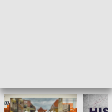
SPOŁECZEŃSTWO
Moje miejsce
Winda region
HISTORIA