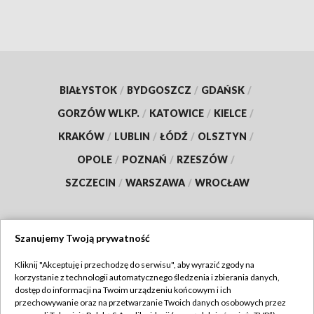
BIAŁYSTOK
/
BYDGOSZCZ
/
GDAŃSK
/
GORZÓW WLKP.
/
KATOWICE
/
KIELCE
/
KRAKÓW
/
LUBLIN
/
ŁÓDŹ
/
OLSZTYN
/
OPOLE
/
POZNAŃ
/
RZESZÓW
/
SZCZECIN
/
WARSZAWA
/
WROCŁAW
Szanujemy Twoją prywatność
Dołącz do nas:
Kliknij "Akceptuję i przechodzę do serwisu", aby wyrazić zgody na
korzystanie z technologii automatycznego śledzenia i zbierania danych,
TVP
dostęp do informacji na Twoim urządzeniu końcowym i ich
Abonament TVP
przechowywanie oraz na przetwarzanie Twoich danych osobowych przez
Regulamin TVP