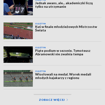
OLSZTYN
Jednak awans, ale... akademiczki liczą
tylko na utrzymanie
OLSZTYN
Kuś w finale młodzieżowych Mistrzostw
Świata
OLSZTYN
Piąte podium w sezonie. Tymoteusz
Abramowski nie zwalnia tempa
OLSZTYN
Wiosłowali na medal. Worek medali
młodych kajakarzy z regionu
ZOBACZ WIĘCEJ