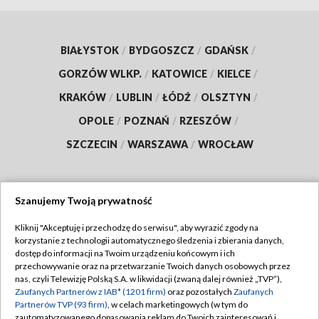
BIAŁYSTOK
/
BYDGOSZCZ
/
GDAŃSK
/
GORZÓW WLKP.
/
KATOWICE
/
KIELCE
/
KRAKÓW
/
LUBLIN
/
ŁÓDŹ
/
OLSZTYN
/
OPOLE
/
POZNAŃ
/
RZESZÓW
/
SZCZECIN
/
WARSZAWA
/
WROCŁAW
Szanujemy Twoją prywatność
Dołącz do nas:
Kliknij "Akceptuję i przechodzę do serwisu", aby wyrazić zgody na
korzystanie z technologii automatycznego śledzenia i zbierania danych,
TVP
dostęp do informacji na Twoim urządzeniu końcowym i ich
Abonament TVP
przechowywanie oraz na przetwarzanie Twoich danych osobowych przez
Regulamin TVP
nas, czyli Telewizję Polską S.A. w likwidacji (zwaną dalej również „TVP”),
Emisja w TVP
Polityka prywatności
Zaufanych Partnerów z IAB* (1201 firm)
oraz pozostałych
Zaufanych
Partnerów TVP (93 firm)
, w celach marketingowych (w tym do
Centrum informacji TVP
Moje zgody
zautomatyzowanego dopasowania reklam do Twoich zainteresowań i