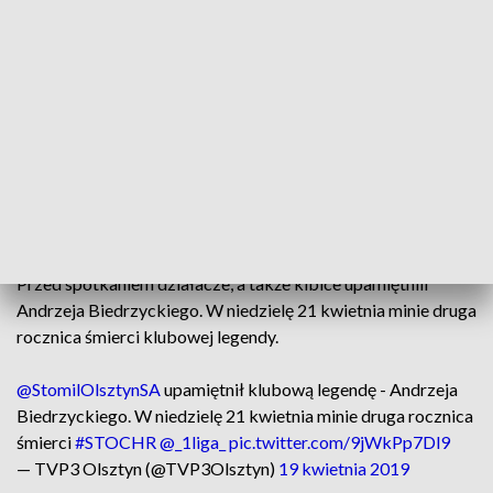
Stomil: Skiba – Bucholc, Krachunov, Mosakowski (84
Suchanek), Kubáň – Niedziela (61 Mazek), W. Gancarczyk
(67 Pałaszewski), Jegliński, Lech, M. Gancarczyk – Sobczak.
Chrobry: Abramowicz – Ratajczak, Stolc, Michalec, Pestka –
Machaj (90 Kaczmarek), Mandrysz, Drewniak, Machaj,
Zejdler (70 Maćkowski) – Lebedyński (66 Kowalczyk).
Przed spotkaniem działacze, a także kibice upamiętnili
Andrzeja Biedrzyckiego. W niedzielę 21 kwietnia minie druga
rocznica śmierci klubowej legendy.
@StomilOlsztynSA
upamiętnił klubową legendę - Andrzeja
Biedrzyckiego. W niedzielę 21 kwietnia minie druga rocznica
śmierci
#STOCHR
@_1liga_
pic.twitter.com/9jWkPp7Dl9
— TVP3 Olsztyn (@TVP3Olsztyn)
19 kwietnia 2019