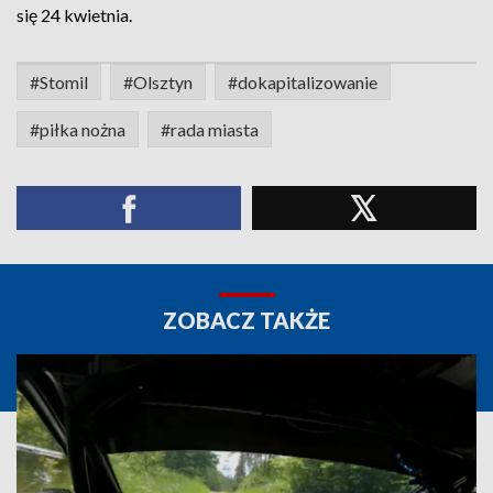
się 24 kwietnia.
#Stomil
#Olsztyn
#dokapitalizowanie
#piłka nożna
#rada miasta
ZOBACZ TAKŻE