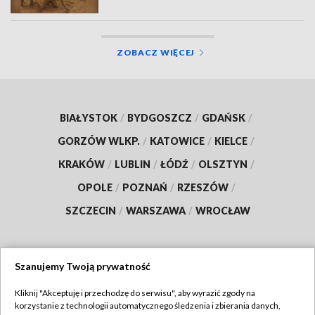
ZOBACZ WIĘCEJ
BIAŁYSTOK
/
BYDGOSZCZ
/
GDAŃSK
/
GORZÓW WLKP.
/
KATOWICE
/
KIELCE
/
KRAKÓW
/
LUBLIN
/
ŁÓDŹ
/
OLSZTYN
/
OPOLE
/
POZNAŃ
/
RZESZÓW
/
SZCZECIN
/
WARSZAWA
/
WROCŁAW
Szanujemy Twoją prywatność
Dołącz do nas:
Kliknij "Akceptuję i przechodzę do serwisu", aby wyrazić zgody na
korzystanie z technologii automatycznego śledzenia i zbierania danych,
TVP