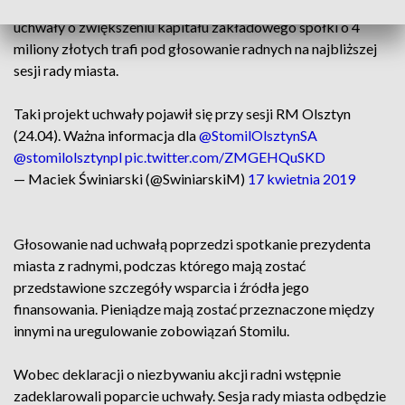
władze miasta nie planują pozbycia się akcji Stomilu. Projekt
uchwały o zwiększeniu kapitału zakładowego spółki o 4
miliony złotych trafi pod głosowanie radnych na najbliższej
sesji rady miasta.
Taki projekt uchwały pojawił się przy sesji RM Olsztyn
(24.04). Ważna informacja dla
@StomilOlsztynSA
@stomilolsztynpl
pic.twitter.com/ZMGEHQuSKD
— Maciek Świniarski (@SwiniarskiM)
17 kwietnia 2019
Głosowanie nad uchwałą poprzedzi spotkanie prezydenta
miasta z radnymi, podczas którego mają zostać
przedstawione szczegóły wsparcia i źródła jego
finansowania. Pieniądze mają zostać przeznaczone między
innymi na uregulowanie zobowiązań Stomilu.
Wobec deklaracji o niezbywaniu akcji radni wstępnie
zadeklarowali poparcie uchwały. Sesja rady miasta odbędzie