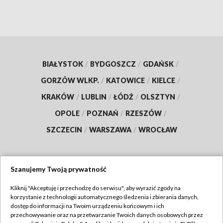
BIAŁYSTOK
/
BYDGOSZCZ
/
GDAŃSK
/
GORZÓW WLKP.
/
KATOWICE
/
KIELCE
/
KRAKÓW
/
LUBLIN
/
ŁÓDŹ
/
OLSZTYN
/
OPOLE
/
POZNAŃ
/
RZESZÓW
/
SZCZECIN
/
WARSZAWA
/
WROCŁAW
Szanujemy Twoją prywatność
Dołącz do nas:
Kliknij "Akceptuję i przechodzę do serwisu", aby wyrazić zgody na
korzystanie z technologii automatycznego śledzenia i zbierania danych,
TVP
dostęp do informacji na Twoim urządzeniu końcowym i ich
Abonament TVP
przechowywanie oraz na przetwarzanie Twoich danych osobowych przez
Regulamin TVP