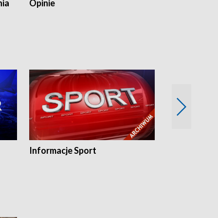
nia
Opinie
Opinie Elblą
Informacje Sport
Flesz sport