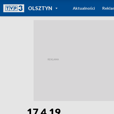
POWRÓT DO
OLSZTYN
Aktualności
Rekla
TVP REGIONY
17.4.19