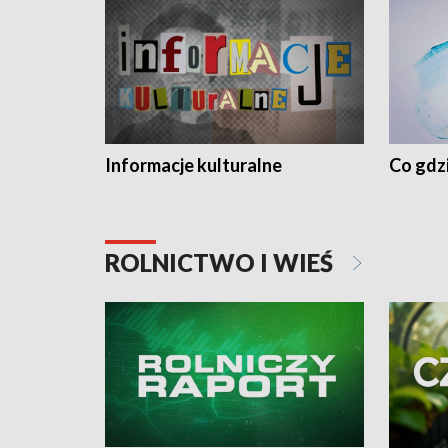
Informacje kulturalne
Co gdzi
ROLNICTWO I WIEŚ