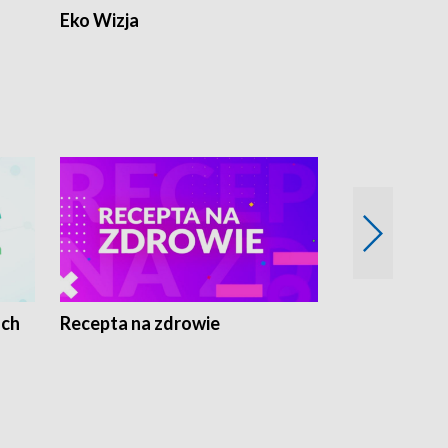
Eko Wizja
ach
Recepta na zdrowie
Wybieram z