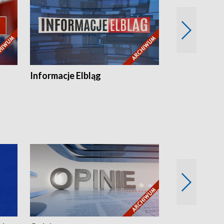
Informacje Elbląg
Wstaje nowy