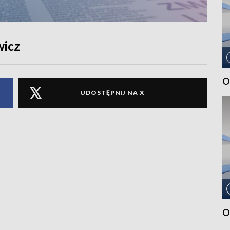
wicz
O
UDOSTĘPNIJ NA X
O