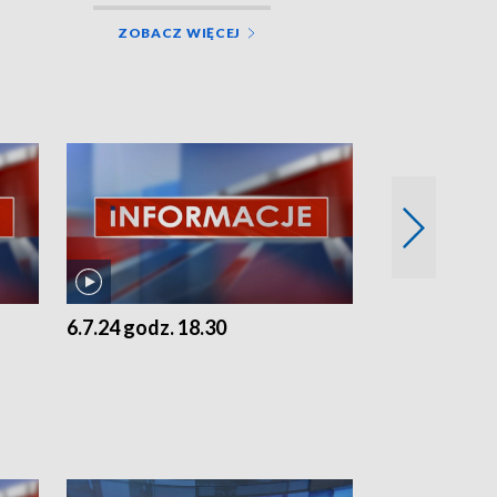
ZOBACZ WIĘCEJ
6.7.24 godz. 18.30
5.7.24 godz. 