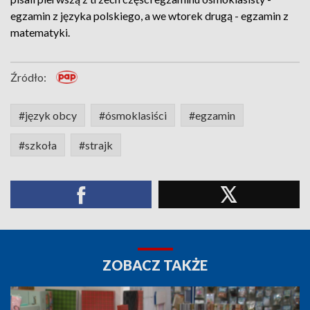
egzamin z języka polskiego, a we wtorek drugą - egzamin z
matematyki.
Źródło:
#język obcy
#ósmoklasiści
#egzamin
#szkoła
#strajk
ZOBACZ TAKŻE