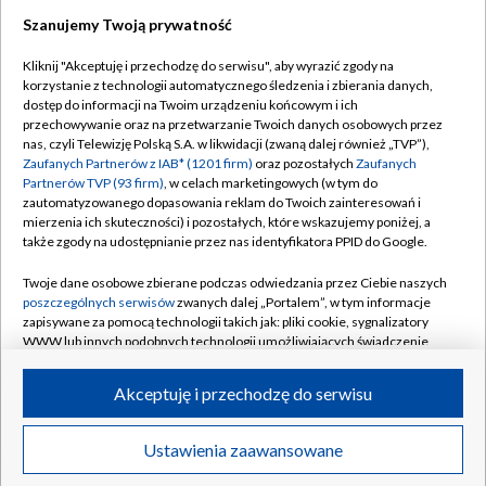
Szanujemy Twoją prywatność
Dołącz do nas:
Kliknij "Akceptuję i przechodzę do serwisu", aby wyrazić zgody na
korzystanie z technologii automatycznego śledzenia i zbierania danych,
TVP
dostęp do informacji na Twoim urządzeniu końcowym i ich
Abonament TVP
przechowywanie oraz na przetwarzanie Twoich danych osobowych przez
Regulamin TVP
nas, czyli Telewizję Polską S.A. w likwidacji (zwaną dalej również „TVP”),
Emisja w TVP
Polityka prywatności
Zaufanych Partnerów z IAB* (1201 firm)
oraz pozostałych
Zaufanych
Partnerów TVP (93 firm)
, w celach marketingowych (w tym do
Centrum informacji TVP
Moje zgody
zautomatyzowanego dopasowania reklam do Twoich zainteresowań i
mierzenia ich skuteczności) i pozostałych, które wskazujemy poniżej, a
Naziemna Telewizja Cyfrowa
Pomoc
także zgody na udostępnianie przez nas identyfikatora PPID do Google.
Sklep TVP
Biuro reklamy
Twoje dane osobowe zbierane podczas odwiedzania przez Ciebie naszych
Rada Programowa
Kontakt
poszczególnych serwisów
zwanych dalej „Portalem”, w tym informacje
zapisywane za pomocą technologii takich jak: pliki cookie, sygnalizatory
System NOS
WWW lub innych podobnych technologii umożliwiających świadczenie
dopasowanych i bezpiecznych usług, personalizację treści oraz reklam,
Informacje o nadawcy
Kanały
udostępnianie funkcji mediów społecznościowych oraz analizowanie
Akceptuję i przechodzę do serwisu
ruchu w Internecie.
Program dla prasy
©2026 Telewizja Polska S.A. w likwidacji
Biuro Reklamy
Twoje dane osobowe zbierane podczas odwiedzania przez Ciebie
Ustawienia zaawansowane
poszczególnych serwisów
na Portalu, takie jak adresy IP, identyfikatory
Ogłoszenie przetargowe
Twoich urządzeń końcowych i identyfikatory plików cookie, informacje o