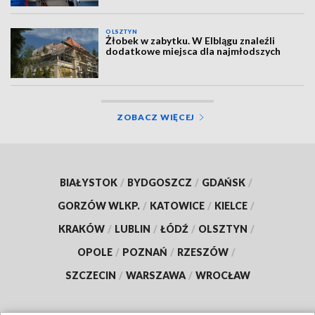
OLSZTYN
Żłobek w zabytku. W Elblągu znaleźli
dodatkowe miejsca dla najmłodszych
ZOBACZ WIĘCEJ
BIAŁYSTOK
/
BYDGOSZCZ
/
GDAŃSK
/
GORZÓW WLKP.
/
KATOWICE
/
KIELCE
/
KRAKÓW
/
LUBLIN
/
ŁÓDŹ
/
OLSZTYN
/
OPOLE
/
POZNAŃ
/
RZESZÓW
/
SZCZECIN
/
WARSZAWA
/
WROCŁAW