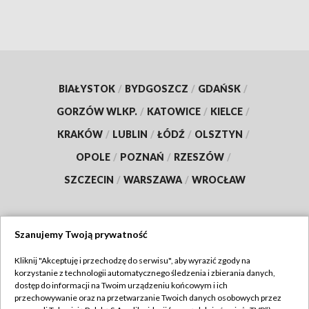
BIAŁYSTOK
/
BYDGOSZCZ
/
GDAŃSK
/
GORZÓW WLKP.
/
KATOWICE
/
KIELCE
/
KRAKÓW
/
LUBLIN
/
ŁÓDŹ
/
OLSZTYN
/
OPOLE
/
POZNAŃ
/
RZESZÓW
/
SZCZECIN
/
WARSZAWA
/
WROCŁAW
Szanujemy Twoją prywatność
Dołącz do nas:
Kliknij "Akceptuję i przechodzę do serwisu", aby wyrazić zgody na
korzystanie z technologii automatycznego śledzenia i zbierania danych,
TVP
dostęp do informacji na Twoim urządzeniu końcowym i ich
Abonament TVP
przechowywanie oraz na przetwarzanie Twoich danych osobowych przez
Regulamin TVP