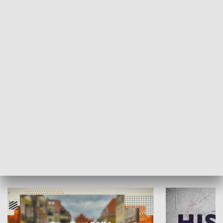
SPOŁECZEŃSTWO
Moje miejsce
Winda region
HISTORIA