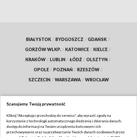
BIAŁYSTOK
/
BYDGOSZCZ
/
GDAŃSK
/
GORZÓW WLKP.
/
KATOWICE
/
KIELCE
/
KRAKÓW
/
LUBLIN
/
ŁÓDŹ
/
OLSZTYN
/
OPOLE
/
POZNAŃ
/
RZESZÓW
/
SZCZECIN
/
WARSZAWA
/
WROCŁAW
Szanujemy Twoją prywatność
Dołącz do nas:
Kliknij "Akceptuję i przechodzę do serwisu", aby wyrazić zgody na
korzystanie z technologii automatycznego śledzenia i zbierania danych,
TVP
dostęp do informacji na Twoim urządzeniu końcowym i ich
Abonament TVP
przechowywanie oraz na przetwarzanie Twoich danych osobowych przez
Regulamin TVP