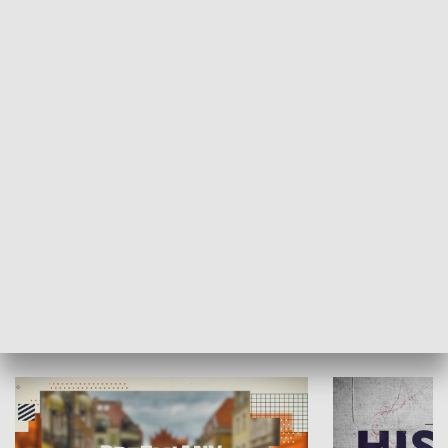
SPOŁECZEŃSTWO
Moje miejsce
Winda region
HISTORIA